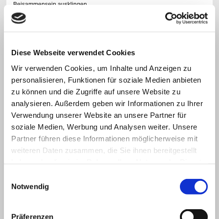
Beisammensein ausklingen.
Sie möchten nicht länger alleine singen? Wir freuen uns über jede Verstärkung!
Schauen Sie einfach einmal vorbei! Vielleicht dürfen wir Sie schon bald
in unserer Runde begrüßen.
Diese Webseite verwendet Cookies
Wir verwenden Cookies, um Inhalte und Anzeigen zu
personalisieren, Funktionen für soziale Medien anbieten
zu können und die Zugriffe auf unsere Website zu
analysieren. Außerdem geben wir Informationen zu Ihrer
Verwendung unserer Website an unsere Partner für
Hier geht es zu den
soziale Medien, Werbung und Analysen weiter. Unsere
Partner führen diese Informationen möglicherweise mit
aktuellen Berichten ...
weiteren Daten zusammen, die Sie ihnen bereitgestellt
haben oder die sie im Rahmen Ihrer Nutzung der Dienste
gesammelt haben.
Einwilligungsauswahl
Notwendig
Präferenzen