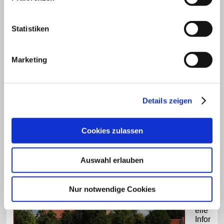
Statistiken
Marketing
Details zeigen
Cookies zulassen
Auswahl erlauben
Hier
find
en
Nur notwendige Cookies
Sie
aktu
elle
Infor