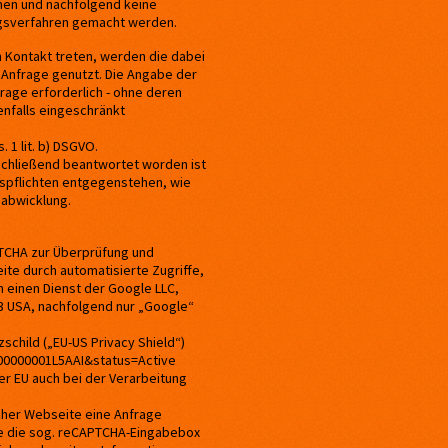
en und nachfolgend keine
ngsverfahren gemacht werden.
n Kontakt treten, werden die dabei
 Anfrage genutzt. Die Angabe der
rage erforderlich - ohne deren
lenfalls eingeschränkt
 1 lit. b) DSGVO.
schließend beantwortet worden ist
spflichten entgegenstehen, wie
sabwicklung.
PTCHA zur Überprüfung und
ite durch automatisierte Zugriffe,
um einen Dienst der Google LLC,
3 USA, nachfolgend nur „Google“
schild („EU-US Privacy Shield“)
000000001L5AAI&status=Active
r EU auch bei der Verarbeitung
cher Webseite eine Anfrage
ie die sog. reCAPTCHA-Eingabebox