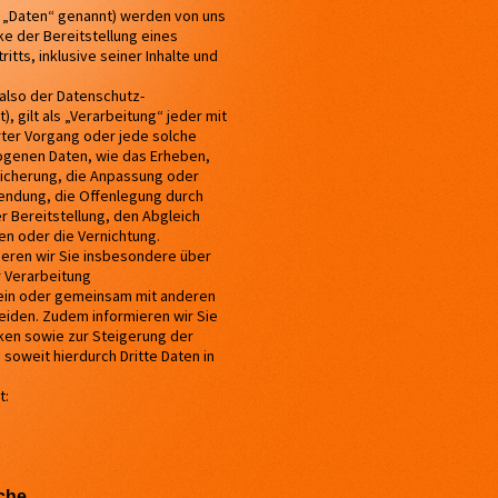
 „Daten“ genannt) werden von uns
e der Bereitstellung eines
itts, inklusive seiner Inhalte und
 also der Datenschutz-
 gilt als „Verarbeitung“ jeder mit
rter Vorgang oder jede solche
genen Daten, wie das Erheben,
eicherung, die Anpassung oder
endung, die Offenlegung durch
r Bereitstellung, den Abgleich
en oder die Vernichtung.
ieren wir Sie insbesondere über
 Verarbeitung
ein oder gemeinsam mit anderen
eiden. Zudem informieren wir Sie
ken sowie zur Steigerung der
oweit hierdurch Dritte Daten in
t:
iche