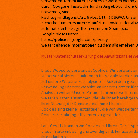
verwenden. Neben Ihrer IP-Adresse werden womögli
durch Google erfasst, die für das Angebot und die 
notwendig sind.
Rechtsgrundlage ist Art. 6 Abs. 1 lit. f) DSGVO. Unser
Sicherheit unseres Internetauftritts sowie in der A
automatisierter Zugriffe in Form von Spam o.ä..
Google bietet unter
https://policies.google.com/privacy
weitergehende Informationen zu dem allgemeinen U
Muster-Datenschutzerklärung
der
Anwaltskanzlei We
Diese Webseite verwendet Cookies. Wir verwenden 
zu personalisieren, Funktionen für soziale Medien a
auf unsere Website zu analysieren. Außerdem geben 
Verwendung unserer Website an unsere Partner für 
Analysen weiter. Unsere Partner führen diese Infor
weiteren Daten zusammen, die Sie ihnen bereitgeste
Ihrer Nutzung der Dienste gesammelt haben.
Cookies sind kleine Textdateien, die von Webseite
Benutzererfahrung effizienter zu gestalten.
Laut Gesetz können wir Cookies auf Ihrem Gerät spe
dieser Seite unbedingt notwendig sind. Für alle an
Ihre Erlaubnis.