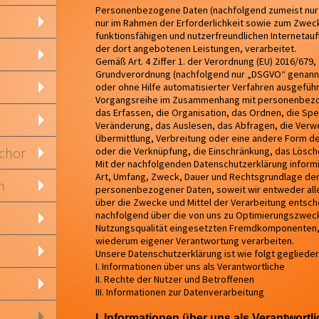
Personenbezogene Daten (nachfolgend zumeist nur
nur im Rahmen der Erforderlichkeit sowie zum Zweck
funktionsfähigen und nutzerfreundlichen Internetauftr
der dort angebotenen Leistungen, verarbeitet.
Gemäß Art. 4 Ziffer 1. der Verordnung (EU) 2016/679,
Grundverordnung (nachfolgend nur „DSGVO“ genannt),
oder ohne Hilfe automatisierter Verfahren ausgefüh
Vorgangsreihe im Zusammenhang mit personenbezo
das Erfassen, die Organisation, das Ordnen, die Sp
Veränderung, das Auslesen, das Abfragen, die Verw
Übermittlung, Verbreitung oder eine andere Form de
nchor
oder die Verknüpfung, die Einschränkung, das Lösch
Mit der nachfolgenden Datenschutzerklärung inform
Art, Umfang, Zweck, Dauer und Rechtsgrundlage der
n
personenbezogener Daten, soweit wir entweder all
über die Zwecke und Mittel der Verarbeitung entsch
nachfolgend über die von uns zu Optimierungszwec
Nutzungsqualität eingesetzten Fremdkomponenten, s
wiederum eigener Verantwortung verarbeiten.
Unsere Datenschutzerklärung ist wie folgt geglieder
I. Informationen über uns als Verantwortliche
II. Rechte der Nutzer und Betroffenen
III. Informationen zur Datenverarbeitung
I. Informationen über uns als Verantwortl