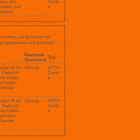
atus des
Cooki
ookies auf
e
Domäne.
erstehen, wie Besucher mit
onym gesammelt und gemeldet
Maximale
Typ
Speicherdauer
utige ID für
Sitzung
HTTP-
t. Dadurch
Cooki
ite Daten
e
erhalten
e Zwecke
utige ID für
Sitzung
HTTP-
t. Dadurch
Cooki
ite Daten
e
erhalten
e Zwecke