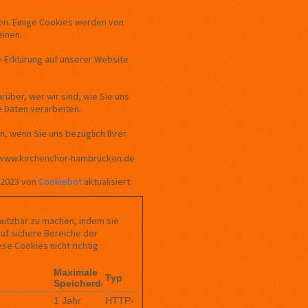
en. Einige Cookies werden von
einen.
e-Erklärung auf unserer Website
rüber, wer wir sind, wie Sie uns
 Daten verarbeiten.
an, wenn Sie uns bezüglich Ihrer
zu: www.kirchenchor-hambrücken.de
/2023 von
Cookiebot
aktualisiert:
nutzbar zu machen, indem sie
auf sichere Bereiche der
e Cookies nicht richtig
Maximale
Typ
Speicherdauer
1 Jahr
HTTP-