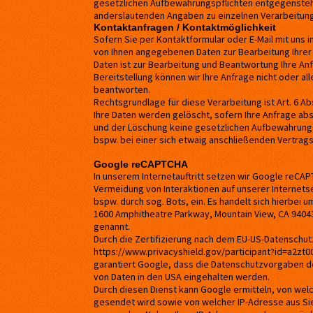
gesetzlichen Aufbewahrungspflichten entgegensteh
anderslautenden Angaben zu einzelnen Verarbeitu
Kontaktanfragen / Kontaktmöglichkeit
Sofern Sie per Kontaktformular oder E-Mail mit uns i
von Ihnen angegebenen Daten zur Bearbeitung Ihrer
Daten ist zur Bearbeitung und Beantwortung Ihre Anf
Bereitstellung können wir Ihre Anfrage nicht oder al
beantworten.
Rechtsgrundlage für diese Verarbeitung ist Art. 6 Abs.
Ihre Daten werden gelöscht, sofern Ihre Anfrage ab
und der Löschung keine gesetzlichen Aufbewahrung
bspw. bei einer sich etwaig anschließenden Vertrag
Google reCAPTCHA
In unserem Internetauftritt setzen wir Google reCA
Vermeidung von Interaktionen auf unserer Internetse
bspw. durch sog. Bots, ein. Es handelt sich hierbei 
1600 Amphitheatre Parkway, Mountain View, CA 9404
genannt.
Durch die Zertifizierung nach dem EU-US-Datenschutz
https://www.privacyshield.gov/participant?id=a2zt
garantiert Google, dass die Datenschutzvorgaben de
von Daten in den USA eingehalten werden.
Durch diesen Dienst kann Google ermitteln, von wel
gesendet wird sowie von welcher IP-Adresse aus S