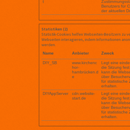
t
Zustimmungsst
Benutzers für C
der aktuellen 
Statistiken (2)
Statistik-Cookies helfen Webseiten-Besitzern zu v
Webseiten interagieren, indem Informationen an
werden.
Name
Anbieter
Zweck
DIY_SB
www.kirchenc
Legt eine einde
hor-
die Sitzung fes
hambrücken.d
kann die Webse
e
über Besucherv
für statistisch
erhalten.
DIYAppServer
cdn.website-
Legt eine einde
start.de
die Sitzung fes
kann die Webse
über Besucherv
für statistisch
erhalten.