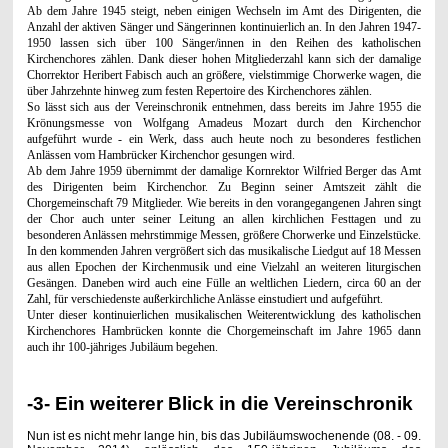
Ab dem Jahre 1945 steigt, neben einigen Wechseln im Amt des Dirigenten, die
Anzahl der aktiven Sänger und Sängerinnen kontinuierlich an. In den Jahren 1947-
1950 lassen sich über 100 Sänger/innen in den Reihen des katholischen
Kirchenchores zählen. Dank dieser hohen Mitgliederzahl kann sich der damalige
Chorrektor Heribert Fabisch auch an größere, vielstimmige Chorwerke wagen, die
über Jahrzehnte hinweg zum festen Repertoire des Kirchenchores zählen.
So lässt sich aus der Vereinschronik entnehmen, dass bereits im Jahre 1955 die
Krönungsmesse von Wolfgang Amadeus Mozart durch den Kirchenchor
aufgeführt wurde - ein Werk, dass auch heute noch zu besonderes festlichen
Anlässen vom Hambrücker Kirchenchor gesungen wird.
Ab dem Jahre 1959 übernimmt der damalige Kornrektor Wilfried Berger das Amt
des Dirigenten beim Kirchenchor. Zu Beginn seiner Amtszeit zählt die
Chorgemeinschaft 79 Mitglieder. Wie bereits in den vorangegangenen Jahren singt
der Chor auch unter seiner Leitung an allen kirchlichen Festtagen und zu
besonderen Anlässen mehrstimmige Messen, größere Chorwerke und Einzelstücke.
In den kommenden Jahren vergrößert sich das musikalische Liedgut auf 18 Messen
aus allen Epochen der Kirchenmusik und eine Vielzahl an weiteren liturgischen
Gesängen. Daneben wird auch eine Fülle an weltlichen Liedern, circa 60 an der
Zahl, für verschiedenste außerkirchliche Anlässe einstudiert und aufgeführt.
Unter dieser kontinuierlichen musikalischen Weiterentwicklung des katholischen
Kirchenchores Hambrücken konnte die Chorgemeinschaft im Jahre 1965 dann
auch ihr 100-jähriges Jubiläum begehen.
-3- Ein weiterer Blick in die Vereinschronik
Nun ist es nicht mehr lange hin, bis das Jubiläumswochenende (08. - 09.