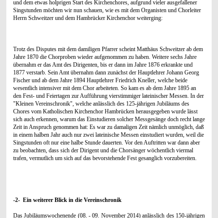
und dem etwas holprigen Start des Kirchenchores, aufgrund vieler ausgefallener
Singstunden möchten wir nun schauen, wie es mit dem Organisten und Chorleiter
Herrn Schweitzer und dem Hambrücker Kirchenchor weiterging:
Trotz des Disputes mit dem damiligen Pfarrer scheint Matthäus Schweitzer ab dem
Jahre 1870 die Chorproben wieder aufgenommen zu haben. Weitere sechs Jahre
übernahm er das Amt des Dirigenten, bis er dann im Jahre 1876 erkrankte und
1877 verstarb. Sein Amt übernahm dann zunächst der Hauptlehrer Johann Georg
Fischer und ab dem Jahre 1894 Hauptlehrer Friedrich Kneller, welche beide
wesentlich intensiver mit dem Chor arbeiteten. So kam es ab dem Jahre 1895 an
den Fest- und Feiertagen zur Aufführung vierstimmiger lateinischer Messen.
In der
"Kleinen Vereinschronik", welche anlässlich des 125-jährigen Jubiläums des
Chores vom Katholischen Kirchenchor Hambrücken herausgegeben wurde lässt
sich auch erkennen, warum das Einstudieren solcher Messgesänge doch recht lange
Zeit in Anspruch genommen hat: Es war zu damaligen Zeit nämlich unmöglich, daß
in einem halben Jahr auch nur zwei lateinische Messen einstudiert wurden, weil die
Singstunden oft nur eine halbe Stunde dauerten. Vor den Auftritten war dann aber
zu beobachten, dass sich der Dirigent und die Chorsänger wöchentlich viermal
trafen, vermutlich um sich auf das bevorstehende Fest gesanglich vorzubereiten.
-2- Ein weiterer Blick in die Vereinschronik
Das Jubiläumswochenende (08. - 09. November 2014) anlässlich des 150-jährigen