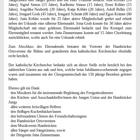
Jahre), Sigrid Simon (15 Jahre), Karlheinz Simon (15 Jahre), Ernst Köhler (15
Jahre), Angelika Neuberth (20 Jahre), Katja Köhler (20 Jahre), Adolf Bellm (35
Jahre), Irmgard Grub (45 Jahre), Irmgard Schmitt (60 Jahre) und Egon Krämer (60
Jahre). Jutta Köhler wurde für 25 Jahre aktive Mitgliedschaft geehrt und erhielt
neben der Urkunde eine silberne Ehrennadel. Irma Grub konnte für 50 Jahre aktive
Mitgliedschaft mit einer goldenen Ehrennadel bedacht und Ilse Krempel zum
Ehrenmitglied ernannt werden. Jutta Zimmermann konnte auf 15 Jahre Chorleitung
zurückblicken, wofür auch Sie eine Urkunde erhielt.
Zum Abschluss des Ehrenabends betraten die Vertreter der Hambrücker
Ortsvereine die Bühne und gratulierten dem katholischen Kirchenchor ebenfalls
recht herzlich.
Der katholische Kirchenchor bedankt sich an dieser Stelle recht herzlich bei den
zahlreichen Gästen aus nah und fern, welche beim Jubiläumswochenende zugegen
waren und zusammen mit der Chorgemeinschaft das 150 jährige Bestehen gefeiert
haben.
Ebenso gilt ein Dank:
· den Musikern für die instrumentale Begleitung des Festgottesdienstes
· den Küchen- und Ausschankhelfer/innen der Jungen Union und der Hambrücker
Jungs
· allen weiteren freiwilligen Helfern
· den fleißigen Kuchenbäcker/innen
· den befreundeten Chören des Freundschaftssingens
· den Hambrücker Ortsvereinen
· dem Musikverein Hambrücken
· allen Sänger und Sängerinnen, sowie
· der Dirigentin Jutta Zimmermann.