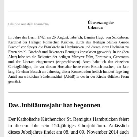
Übersetzung der
Urkunde aus dem Pfarrarchiv
Urkunde:
Im Jahre des Herrn 1742, am 26. August, habe ich, Damian Hugo von Schönborn,
Kardinal der Heiligen Römischen Kirchen, durch des Heiligen Stuhles Gnade
Bischof von Speyer die Pfarrkirche in Hambrücken und diesen ihren Hochaltar zu
Ehren des hl. Bischofs und Bekenners Remigius konsekriert (geweiht). In ihn (den
Altar) habe ich die Reliquien der heiligen Martyrer Felix, Fortunatus, Generosus
und der Liberata eingemauert (eingeschlossen). Auch habe ich den einzelnen
Christgläubigen, die vor diesem Hochaltar heute einen Besuch machen, ein Jahr
lang, für einen Besuch am Jahrestag dieser Konsekration freilich hundert Tage lang
Anteil am wirklichen Sündennachlaß (Ablaß) in der in der Kirche üblichen Form
gewährt.
Das Jubiläumsjahr hat begonnen
Der Katholische Kirchenchor St. Remigius Hambrücken feiert
in diesem Jahr sein 150-jähriges Chorjubiläum. Anlässlich
dieses Jubeljahres findet am 08. und 09. November 2014 auch