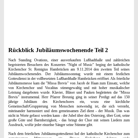
Rückblick Jubiläumswochenende Teil 2
Nach Standing Ovations, einer ausverkauften Lußhadthalle und zahlreichen
begeisterten Besuchern des Konzertes "Night of Music" beging der katholische
Kirchenchor St. Remigius Hambrücken am 9.11.2014 den zweiten Teil seines
Jubiläumwochenendes. Der Jubiläumssonntag wurde mit einem festlichen
Gottesdienst in der vollbesetzten Lußhardthalle Hambrücken eröffnet. Als feierliche
Jubiläumsmesse kam die "Missa Brevis" von Jacob de Haan zum Einsatz, welche
von Kirchenchor und Vocalitas stimmgewaltig und mit hoher musikalischer
Leistung dargeboten wurde. Klavier, Bläser und Pauken begleiteten die "Missa
Brevis" instrumental. Herr Pfarrer Breunig ging in seiner Predigt auf das 150
jährige Jubiläum des Kirchenchores ein, wozu eine kirchliche
Gemeinschaft/Gruppierung von Menschen notwendig ist, die sich versteht,
miteinander harmoniert und dem gemeinsamen Ziel dient - der Musik. Das was
nicht in Worte gefasst werden kann - der Jubel über den Ostersieg, über Gott, seine
große Güte und Barmherzigkeit, - das bringt der Chor mit seinen Liedern zum
Ausdruck, wofür jeder einzelne Sänger seine Stimme gibt.
Nach dem feierlichen Jubiläumsgottesdienst lud der katholische Kirchenchor zum