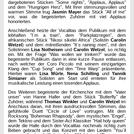
dargebotenen Stücken "Some nights", "Applaus, Applaus"
und dem "Hungrigen Herz". Mit Ihrer stimmungsvollen und
warmen Stimme trug
Jasmin Mayer
das Stück "All of me"
vor, was die begeisterten Zuhörer mit viel Applaus
honorierten.
Anschließend heizte der Vocalitas dem Publikum mit dem
lebhaften "I´m a train", dem "Parkplatzregen", dem
afrikanischen Stück "Nkosi sikelei Africa" (Solistin
Carolin
Wetzel
) und dem mitreißenden "It´s raining men", mit den
Solistinnen
Lisa Notheisen
und
Carolin Wetzel
, so richtig
ein. Mit der Frage "Was wollen wir trinken?" wurde das
begeisterte Publikum dann in eine kurze Pause entlassen,
nach welcher der Coro Piccolo mit seinem einzigartigen
Klang den "Cup Song" und den "Time Warp" präsentierte.
Hierbei waren
Lisa Mürle
,
Nena Schilling
und
Yannik
Simianer
als Solisten am Start und ernteten für ihre
musikalische Leistung einen tosenden Applaus.
Des Weiteren begeisterte der Kirchenchor mit dem "Vater
unser" von Hanne Haller und dem Stück "Butterfly" die
Zuhörer, während
Thomas Winkler
und
Carolin Wetzel
im
Anschluss daran, mit ihren ausdrucksvollen Stimmen, das
gefühlvolle Duett "Circle of Love" vortrugen. Mit dem
Rocksong "Bohemian Rhapsody", dem mystischen "Engel",
dem Tekkno und dem Sister-Act Klassiker "Hail holy queen"
wurde die Halle durch den Vocalitas nochmals richtig zum
Beben gebracht und das Konzert mit den Liedern "You´ll