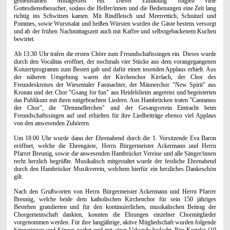
gemeinsamen Mittagessen ein. Dieser Einladung folgten viele
Gottesdienstbesucher, sodass die Helfer/innen und die Bedienungen eine Zeit lang
richtig ins Schwitzen kamen. Mit Rindfleisch und Meerrettich, Schnitzel und
Pommes, sowie Wurstsalat und heißen Würsten wurden die Gäste bestens versorgt
und ab der frühen Nachmittagszeit auch mit Kaffee und selbstgebackenem Kuchen
bewirtet.
Ab 13:30 Uhr trafen die ersten Chöre zum Freundschaftssingen ein. Dieses wurde
durch den Vocalitas eröffnet, der nochmals vier Stücke aus dem vorangegangenen
Konzertprogramm zum Besten gab und dafür einen tosenden Applaus erhielt. Aus
der näheren Umgebung waren der Kirchenchor Kirrlach, der Chor des
Freundeskreises der Wiesentaler Fastnachter, der Männerchor "New Spirit" aus
Kronau und der Chor "Gsang for fun" aus Heidelsheim angereist und begeisterten
das Publikum mit ihren mitgebrachten Liedern. Aus Hambrücken traten "Cantamos
der Chor", die "Demmellerchen" und der Gesangverein Eintracht beim
Freundschaftssingen auf und erhielten für ihre Liedbeiträge ebenso viel Applaus
von den anwesenden Zuhörern.
Um 18:00 Uhr wurde dann der Ehrenabend durch die 1. Vorsitzende Eva Baron
eröffnet, welche die Ehrengäste, Herrn Bürgermeister Ackermann und Herrn
Pfarrer Breunig, sowie die anwesenden Hambrücker Vereine und alle Sänger/innen
recht herzlich begrüßte. Musikalisch mitgestaltet wurde der festliche Ehrenabend
durch den Hambrücker Musikverein, welchem hierfür ein herzliches Dankeschön
gilt.
Nach den Grußworten von Herrn Bürgermeister Ackermann und Herrn Pfarrer
Breunig, welche beide dem katholischen Kirchenchor für sein 150 jähriges
Bestehen gratulierten und für den kontinuierlichen, musikalischen Beitrag der
Chorgemeinschaft dankten, konnten die Ehrungen einzelner Chormitglieder
vorgenommen werden. Für ihre langjährige, aktive Mitgliedschaft wurden folgende
Sängerinnen und Sänger geehrt und mit einer Urkunde bedacht: Rita Kretzler (10