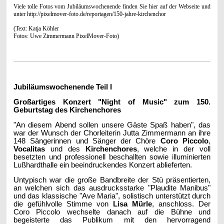
Viele tolle Fotos vom Jubiläumswochenende finden Sie hier auf der Webseite und
unter http://pixelmover-foto.de/reportagen/150-jahre-kirchenchor
(Text: Katja Köhler
Fotos: Uwe Zimmermann PixelMover-Foto)
Jubiläumswochenende Teil I
Großartiges Konzert "Night of Music" zum 150.
Geburtstag des Kirchenchores
"An diesem Abend sollen unsere Gäste Spaß haben", das
war der Wunsch der Chorleiterin Jutta Zimmermann an ihre
148 Sängerinnen und Sänger der Chöre
Coro Piccolo
,
Vocalitas
und des
Kirchenchores
, welche in der voll
besetzten und professionell beschallten sowie illuminierten
Lußhardthalle ein beeindruckendes Konzert ablieferten.
Untypisch war die große Bandbreite der Stü präsentierten,
an welchen sich das ausdrucksstarke "Plaudite Manibus"
und das klassische "Ave Maria", solistisch unterstützt durch
die gefühlvolle Stimme von
Lisa Mürle
, anschloss. Der
Coro Piccolo wechselte danach auf die Bühne und
begeisterte das Publikum mit den hervorragend