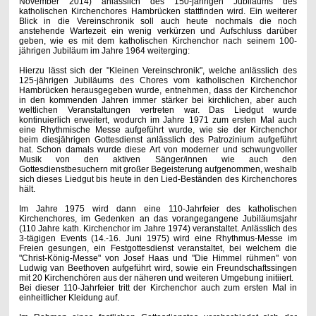
November 2014) anlässlich des 150-jährigen Jubiläums des
katholischen Kirchenchores Hambrücken stattfinden wird. Ein weiterer
Blick in die Vereinschronik soll auch heute nochmals die noch
anstehende Wartezeit ein wenig verkürzen und Aufschluss darüber
geben, wie es mit dem katholischen Kirchenchor nach seinem 100-
jährigen Jubiläum im Jahre 1964 weiterging:
Hierzu lässt sich der "Kleinen Vereinschronik", welche anlässlich des
125-jährigen Jubiläums des Chores vom katholischen Kirchenchor
Hambrücken herausgegeben wurde, entnehmen, dass der Kirchenchor
in den kommenden Jahren immer stärker bei kirchlichen, aber auch
weltlichen Veranstaltungen vertreten war. Das Liedgut wurde
kontinuierlich erweitert, wodurch im Jahre 1971 zum ersten Mal auch
eine Rhythmische Messe aufgeführt wurde, wie sie der Kirchenchor
beim diesjährigen Gottesdienst anlässlich des Patrozinium aufgeführt
hat. Schon damals wurde diese Art von moderner und schwungvoller
Musik von den aktiven Sänger/innen wie auch den
Gottesdienstbesuchern mit großer Begeisterung aufgenommen, weshalb
sich dieses Liedgut bis heute in den Lied-Beständen des Kirchenchores
hält.
Im Jahre 1975 wird dann eine 110-Jahrfeier des katholischen
Kirchenchores, im Gedenken an das vorangegangene Jubiläumsjahr
(110 Jahre kath. Kirchenchor im Jahre 1974) veranstaltet. Anlässlich des
3-tägigen Events (14.-16. Juni 1975) wird eine Rhythmus-Messe im
Freien gesungen, ein Festgottesdienst veranstaltet, bei welchem die
"Christ-König-Messe" von Josef Haas und "Die Himmel rühmen" von
Ludwig van Beethoven aufgeführt wird, sowie ein Freundschaftssingen
mit 20 Kirchenchören aus der näheren und weiteren Umgebung initiiert.
Bei dieser 110-Jahrfeier tritt der Kirchenchor auch zum ersten Mal in
einheitlicher Kleidung auf.