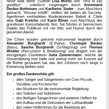
never walk alone" (Solistin
Lisa Mürle
) und "Time to say
goodbye" - solistisch vorgetragen durch
Annemarie
Decker-Notheisen
und
Karlheinz Soder
- zum Abschluss
gebracht. "Mission erfüllt!", stellten die beiden als Security-
Agentinnen verkleideten Moderatorinnen Babett & Clärle
alias
Gabi Kretzler
und
Karin Böser
zum Abschluss des
grandiosen Konzertabends fest. Sie führten in heimischem
Dialekt das Publikum mit viel Witz und Humor durch den
gesamten Abend.
Die Chöre wurden gekonnt instrumental begleitet durch
Alexander Burghardt
(E-Piano),
Christoph Becker
(Bass),
Sascha Burghardt
(Schlagzeug) und
Thomas
Winkler
(Percussion & Beatboxing) und dirigiert von der
einzigartigen Chorleiterin
Jutta Zimmermann
, welche die
Gesamtleitung inne hatte und einmal mehr ein Konzert auf
die Bühne gezaubert hat, das den Zuhörern noch lange in
Erinnerung bleiben wird.
Ein großes Dankeschön gilt:
allen Sänger und Sängerinnen von Coro Piccolo,
Vocalitas und Kirchenchor
den Musikern für die instrumentale Begleitung
den Solisten und Solistinnen
den fleißigen Sänger/innen und weiteren Helfern für
den Aufbau und die Dekoration der Lußhardthalle
den vielen Helfer/innen für die Bewirtung am