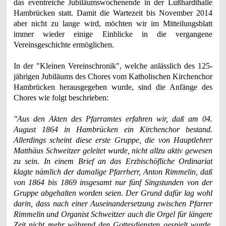
das eventreiche Jubiläumswochenende in der Lußhardthalle
Hambrücken statt. Damit die Wartezeit bis November 2014
aber nicht zu lange wird, möchten wir im Mitteilungsblatt
immer wieder einige Einblicke in die vergangene
Vereinsgeschichte ermöglichen.
In der "Kleinen Vereinschronik", welche anlässlich des 125-
jährigen Jubiläums des Chores vom Katholischen Kirchenchor
Hambrücken herausgegeben wurde, sind die Anfänge des
Chores wie folgt beschrieben:
"Aus den Akten des Pfarramtes erfahren wir, daß am 04.
August 1864 in Hambrücken ein Kirchenchor bestand.
Allerdings scheint diese erste Gruppe, die von Hauptlehrer
Matthäus Schweitzer geleitet wurde, nicht allzu aktiv gewesen
zu sein. In einem Brief an das Erzbischöfliche Ordinariat
klagte nämlich der damalige Pfarrherr, Anton Rimmelin, daß
von 1864 bis 1869 insgesamt nur fünf Singstunden von der
Gruppe abgehalten worden seien. Der Grund dafür lag wohl
darin, dass nach einer Auseinandersetzung zwischen Pfarrer
Rimmelin und Organist Schweitzer auch die Orgel für längere
Zeit nicht mehr während den Gottesdiensten gespielt wurde.