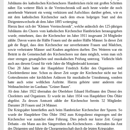
Jubiläums des katholischen Kirchenchores Hambrücken rückt mit großen Schritten
näher. Ein weiterer Blick in die Vereinschronik soll auch heute wieder die noch
anstehende Wartezeit ein wenig verkürzen und Aufschluss darüber geben, wie es
mit dem katholischen Kirchenchor nach dem etwas holprigen Start und den
Dirigentenwechseln ab dem Jahre 1895 weiterging:
Hierzu lässt sich der
"Kleinen Vereinschronik", welche anlässlich des 125-jährigen
Jubiläums des Chores vom katholischen Kirchenchor Hambrücken herausgegeben
wurde, entnehmen, dass der Kirchenchor im Jahre 1911 insgesamt 24 Mitglieder
zählte. Davon waren die Hälfte Frauen und die andere Hälfte Männer. In dieser Zeit
galt die Regel, dass dem Kirchenchor nur unverheiratete Frauen und Mädchen,
sowie verheiratete Männer und Knaben angehören durften. Des Weiteren war ein
Beitritt in die Gemeinschaft des Kirchenchores nur dann möglich, wenn man sich
einer strengen gesanglichen und musikalischen Prüfung unterzog. Vielleicht blieb
auch aus diesem Grund für viele Jahre die Mitgliederzahl konstant.
Über 28 Jahre hatte der Hauptlehrer Friedrich Keller den Organisten- und
Chorleiterdienst inne. Schon zu dieser Zeit sorgte der Kirchenchor nicht nur bei
Gottesdiensten oder kirchlichen Anlässen für musikalische Umrahmung, sondern
hatte auch seine weltlichen Auftritte. Hierzu gehörte unter anderem eine
Weihnachtsfeier im Gasthaus "Grüner Baum".
Ab dem Jahre 1922 übernahm der Oberlehrer Eduard Hoffmann den Dienst des
Chorleiters und Organisten. Er wurde im Jahre 1934 von Hauptlehrer Otto Öhler
abgelöst. Zu dessen Amtszeit zählte der Kirchenchor bereits 52 Mitglieder.
Darunter 28 Frauen und 24 Männer.
Die Kriegsjahre hinterließen auch beim Hambrücker Kirchenchor ihre Spuren. So
wurde der Hauptlehrer Otto Öhler 1942 zum Kriegsdienst eingezogen und der
Kirchenchor war zunächst ohne Führung. Dies jedoch nur kurze Zeit. Gregor
Debatin - ein Mann aus den Sängerreihen des Kirchenchores - übernahm das Amt
des Dirigenten und führte die Chorgemeinschaft durch die letzten Kriegsjahre.