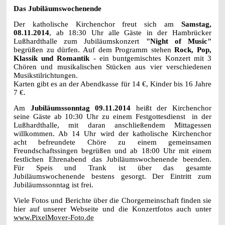
Das Jubiläumswochenende
Der katholische Kirchenchor freut sich am
Samstag,
08.11.2014
, ab 18:30 Uhr alle Gäste in der Hambrücker
Lußhardthalle zum Jubiläumskonzert
"Night of Music"
begrüßen zu dürfen. Auf dem Programm stehen
Rock, Pop,
Klassik und Romantik
- ein buntgemischtes Konzert mit 3
Chören und musikalischen Stücken aus vier verschiedenen
Musikstilrichtungen.
Karten gibt es an der Abendkasse für 14 €, Kinder bis 16 Jahre
7 €.
Am
Jubiläumssonntag 09.11.2014
heißt der Kirchenchor
seine Gäste ab 10:30 Uhr zu einem Festgottesdienst in der
Lußhardthalle, mit daran anschließendem Mittagessen
willkommen. Ab 14 Uhr wird der katholische Kirchenchor
acht befreundete Chöre zu einem gemeinsamen
Freundschaftssingen begrüßen und ab 18:00 Uhr mit einem
festlichen Ehrenabend das Jubiläumswochenende beenden.
Für Speis und Trank ist über das gesamte
Jubiläumswochenende bestens gesorgt. Der Eintritt zum
Jubiläumssonntag ist frei.
Viele Fotos und Berichte über die Chorgemeinschaft finden sie
hier auf unserer Webseite und die Konzertfotos auch unter
www.PixelMover-Foto.de