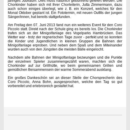
jähriges Jubiläum. Dies muss natürlich gebührend gefeiert werden. Die
Chorkinder haben sich mit Ihrer Chorleiterin, Jutta Zimmermann, dazu
auch schon einiges überlegt, wie z. B. ein Konzert, welches für den
Monat Oktober geplant ist. Ein Fototermin, mit neuen Outfits der jungen
Sänger/innen, hat bereits stattgefunden.
Am Freitag den 07. Juni 2013 fand nun ein weiteres Event für den Coro
Piccolo statt. Direkt nach der Schule ging es bereits los. Die Chorkinder
trafen sich an der Minigolfanlage des Vogelparks Hambrücken. Das
Wetter war - trotz der regnerischen Tage zuvor - perfekt und so konnten
die Kinder und Jugendlichen in kleinen Gruppen die Bahnen der
Minigolfanlage erproben. Und neben dem Spaß und dem Miteinander
wurden auch von den Jüngsten die meisten Bälle eingelocht.
Nachdem alle Bahnen der Minigolfanlage bezwungen und die Punkte
der einzelnen Spieler zusammengezählt waren, machten sich die
Chorkinder auf zur Grillhütte, wo beim gemeinsamen Grillen und
gemütlichen Beisammensein der warme Sommerabend ausklang.
Ein großes Dankeschön sei an dieser Stelle der Chorsprecherin des
Coro Piccolo, Anna Bohn, ausgesprochen, welche den Tag so gut
vorbereitet und erlebnisreich gestaltet hat.