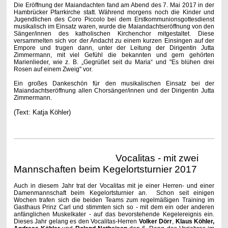
Die Eröffnung der Maiandachten fand am Abend des 7. Mai 2017 in der
Hambrücker Pfarrkirche statt. Während morgens noch die Kinder und
Jugendlichen des Coro Piccolo bei dem Erstkommunionsgottesdienst
musikalisch im Einsatz waren, wurde die Maiandachtseröffnung von den
Sänger/innen des katholischen Kirchenchor mitgestaltet. Diese
versammelten sich vor der Andacht zu einem kurzen Einsingen auf der
Empore und trugen dann, unter der Leitung der Dirigentin Jutta
Zimmermann, mit viel Gefühl die bekannten und gern gehörten
Marienlieder, wie z. B. „Gegrüßet seit du Maria“ und "Es blühen drei
Rosen auf einem Zweig" vor.
Ein großes Dankeschön für den musikalischen Einsatz bei der
Maiandachtseröffnung allen Chorsänger/innen und der Dirigentin Jutta
Zimmermann.
(Text: Katja Köhler)
Vocalitas - mit zwei
Mannschaften beim Kegelortsturnier 2017
Auch in diesem Jahr trat der Vocalitas mit je einer Herren- und einer
Damenmannschaft beim Kegelortsturnier an. Schon seit einigen
Wochen trafen sich die beiden Teams zum regelmäßigen Training im
Gasthaus Prinz Carl und stimmten sich so - mit dem ein oder anderen
anfänglichen Muskelkater - auf das bevorstehende Kegelereignis ein.
Dieses Jahr gelang es den Vocalitas-Herren
Volker Dörr
,
Klaus Köhler,