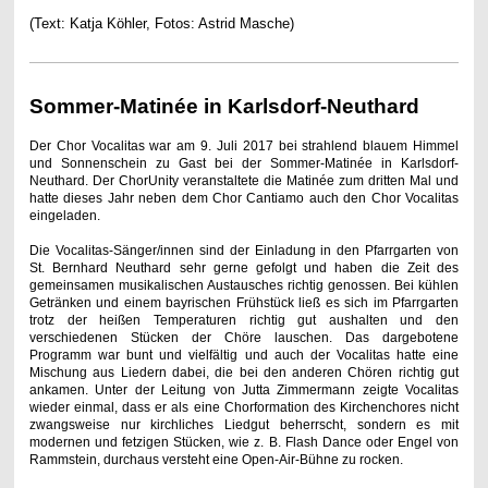
(Text: Katja Köhler, Fotos:
Astrid Masche)
Sommer-Matinée in Karlsdorf-Neuthard
Der Chor Vocalitas war am 9. Juli 2017 bei strahlend blauem Himmel
und Sonnenschein zu Gast bei der Sommer-Matinée in Karlsdorf-
Neuthard. Der ChorUnity veranstaltete die Matinée zum dritten Mal und
hatte dieses Jahr neben dem Chor Cantiamo auch den Chor Vocalitas
eingeladen.
Die Vocalitas-Sänger/innen sind der Einladung in den Pfarrgarten von
St. Bernhard Neuthard sehr gerne gefolgt und haben die Zeit des
gemeinsamen musikalischen Austausches richtig genossen. Bei kühlen
Getränken und einem bayrischen Frühstück ließ es sich im Pfarrgarten
trotz der heißen Temperaturen richtig gut aushalten und den
verschiedenen Stücken der Chöre lauschen. Das dargebotene
Programm war bunt und vielfältig und auch der Vocalitas hatte eine
Mischung aus Liedern dabei, die bei den anderen Chören richtig gut
ankamen. Unter der Leitung von Jutta Zimmermann zeigte Vocalitas
wieder einmal, dass er als eine Chorformation des Kirchenchores nicht
zwangsweise nur kirchliches Liedgut beherrscht, sondern es mit
modernen und fetzigen Stücken, wie z. B. Flash Dance oder Engel von
Rammstein, durchaus versteht eine Open-Air-Bühne zu rocken.