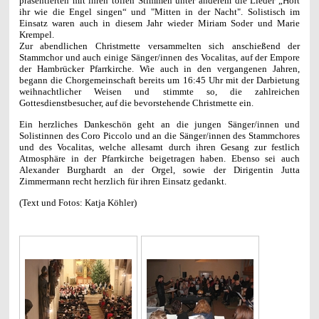
präsentierten mit ihren tollen Stimmen unter anderem die Lieder „Hört
ihr wie die Engel singen“ und "Mitten in der Nacht". Solistisch im
Einsatz waren auch in diesem Jahr wieder Miriam Soder und Marie
Krempel.
Zur abendlichen Christmette versammelten sich anschießend der
Stammchor und auch einige Sänger/innen des Vocalitas, auf der Empore
der Hambrücker Pfarrkirche. Wie auch in den vergangenen Jahren,
begann die Chorgemeinschaft bereits um 16:45 Uhr mit der Darbietung
weihnachtlicher Weisen und stimmte so, die zahlreichen
Gottesdienstbesucher, auf die bevorstehende Christmette ein.
Ein herzliches Dankeschön geht an die jungen Sänger/innen und
Solistinnen des Coro Piccolo und an die Sänger/innen des Stammchores
und des Vocalitas, welche allesamt durch ihren Gesang zur festlich
Atmosphäre in der Pfarrkirche beigetragen haben. Ebenso sei auch
Alexander Burghardt an der Orgel, sowie der Dirigentin Jutta
Zimmermann recht herzlich für ihren Einsatz gedankt.
(Text und Fotos: Katja Köhler)