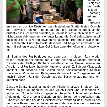
Festgäste
und viele
fleißige
Chorsäng
er/innen
und
Helfer/inn
en - so das positive Resümee des diesjährigen Straßenfestes. Obwohl
die teilweise heißen Temperaturen die Kirchenchorhelfer/innen
ordentlich ins Schwitzen brachten, ließen diese sich auch in diesem Jahr
nicht davon abbringen mit viel guter Laune die Straßenfestgäste im toll
geschmückten Festzelt zu bewirten. Vor allem der Barbereich war wieder
mit viel Herzblut und Kreativität dekoriert und hergerichtet worden und
lud mit seinen eisgekühlten Getränken zum Genießen und Verweilen
ein.
Mit Beginn des Festbetriebes war dann auch in diesem Jahr wieder
voller Einsatz in der Küche, der Bar und bei den Getränken angesagt,
was die vielen fleißigen Kirchenchorhelfer/innen mit Bravour meisterten.
An allen drei Festtagen hatte der Kirchenchor sein Zelt ab der Mittagszeit
geöffnet und servierte den Gästen seine selbstgemachten Spätzle,
Hacksteaks, Pommes und Beilagensalate - womit die Chorgemeinschaft
auch in diesem Jahr den Geschmack der Besucher aus nah und fern
getroffen hatte.
Dass die Straßenfestteilnahme für den Kirchenchor auch in diesem Jahr
wieder so gut gelungen ist, ist den vielen Helfer und Helferinnen zu
verdanken. Ohne ihr hohes Engagement beim Zelt Auf- und Abbau, beim
Aufbau der Küche, beim Dekorieren des Zeltes, beim Aufstellen und
Einrichten der Bar, bei den Helferschichten während des Festbetriebes
und beim Bewachen des Zeltes während der Nachtstunden, wäre eine
Teilnahme am Straßenfest nicht möglich gewesen.