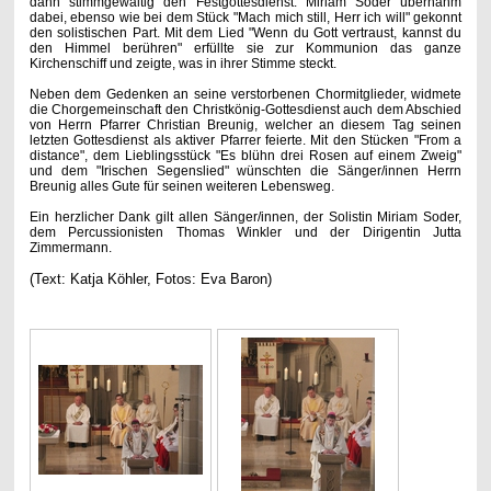
dann stimmgewaltig den Festgottesdienst. Miriam Soder übernahm
dabei, ebenso wie bei dem Stück "Mach mich still, Herr ich will" gekonnt
den solistischen Part. Mit dem Lied "Wenn du Gott vertraust, kannst du
den Himmel berühren" erfüllte sie zur Kommunion das ganze
Kirchenschiff und zeigte, was in ihrer Stimme steckt.
Neben dem Gedenken an seine verstorbenen Chormitglieder, widmete
die Chorgemeinschaft den Christkönig-Gottesdienst auch dem Abschied
von Herrn Pfarrer Christian Breunig, welcher an diesem Tag seinen
letzten Gottesdienst als aktiver Pfarrer feierte. Mit den Stücken "From a
distance", dem Lieblingsstück "Es blühn drei Rosen auf einem Zweig"
und dem "Irischen Segenslied" wünschten die Sänger/innen Herrn
Breunig alles Gute für seinen weiteren Lebensweg.
Ein herzlicher Dank gilt allen Sänger/innen, der Solistin Miriam Soder,
dem Percussionisten Thomas Winkler und der Dirigentin Jutta
Zimmermann.
(Text: Katja Köhler, Fotos: Eva Baron)