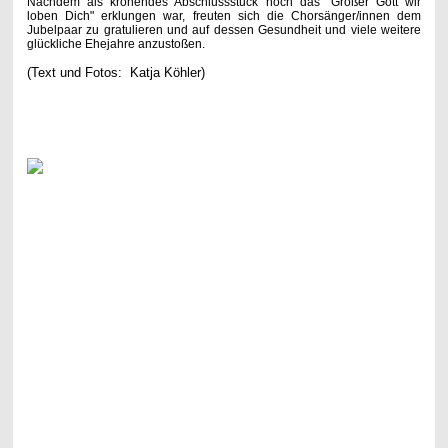
Nachdem als krönendes Abschlussstück noch das "Großer Gott wir
loben Dich" erklungen war, freuten sich die Chorsänger/innen dem
Jubelpaar zu gratulieren und auf dessen Gesundheit und viele weitere
glückliche Ehejahre anzustoßen.
(Text und Fotos: Katja Köhler)