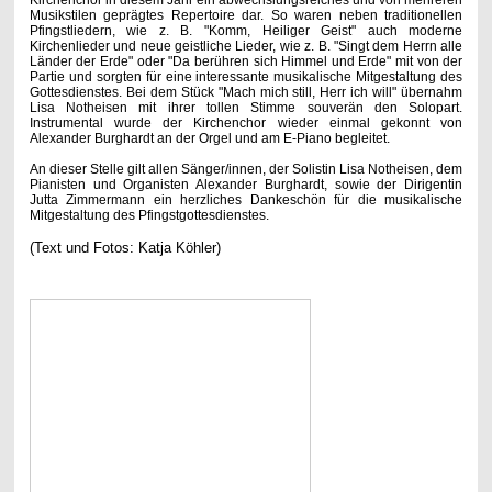
Kirchenchor in diesem Jahr ein abwechslungsreiches und von mehreren
Musikstilen geprägtes Repertoire dar. So waren neben traditionellen
Pfingstliedern, wie z. B. "Komm, Heiliger Geist" auch moderne
Kirchenlieder und neue geistliche Lieder, wie z. B. "Singt dem Herrn alle
Länder der Erde" oder "Da berühren sich Himmel und Erde" mit von der
Partie und sorgten für eine interessante musikalische Mitgestaltung des
Gottesdienstes. Bei dem Stück "Mach mich still, Herr ich will" übernahm
Lisa Notheisen mit ihrer tollen Stimme souverän den Solopart.
Instrumental wurde der Kirchenchor wieder einmal gekonnt von
Alexander Burghardt an der Orgel und am E-Piano begleitet.
An dieser Stelle gilt allen Sänger/innen, der Solistin Lisa Notheisen, dem
Pianisten und Organisten Alexander Burghardt, sowie der Dirigentin
Jutta Zimmermann ein herzliches Dankeschön für die musikalische
Mitgestaltung des Pfingstgottesdienstes.
(Text und Fotos: Katja Köhler)