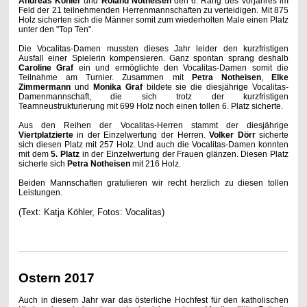
Andreas Köhler
und
Roland Notheisen
den 6. Rang des Vorjahres im
Feld der 21 teilnehmenden Herrenmannschaften zu verteidigen. Mit 875
Holz sicherten sich die Männer somit zum wiederholten Male einen Platz
unter den "Top Ten".
Die Vocalitas-Damen mussten dieses Jahr leider den kurzfristigen
Ausfall einer Spielerin kompensieren. Ganz spontan sprang deshalb
Caroline
Graf
ein und ermöglichte den Vocalitas-Damen somit die
Teilnahme am Turnier. Zusammen mit
Petra Notheisen
,
Elke
Zimmermann
und
Monika Graf
bildete sie die diesjährige Vocalitas-
Damenmannschaft, die sich trotz der kurzfristigen
Teamneustrukturierung mit 699 Holz noch einen tollen 6. Platz sicherte.
Aus den Reihen der Vocalitas-Herren stammt der diesjährige
Viertplatzierte
in der Einzelwertung der Herren.
Volker Dörr
sicherte
sich diesen Platz mit 257 Holz. Und auch die Vocalitas-Damen konnten
mit dem
5. Platz
in der Einzelwertung der Frauen glänzen. Diesen Platz
sicherte sich
Petra Notheisen
mit 216 Holz.
Beiden Mannschaften gratulieren wir recht herzlich zu diesen tollen
Leistungen.
(Text: Katja Köhler, Fotos: Vocalitas)
Ostern 2017
Auch in diesem Jahr war das österliche Hochfest für den katholischen