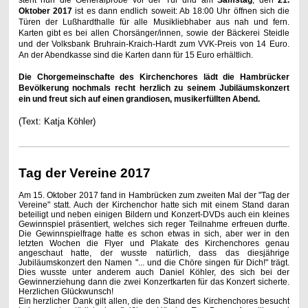
steht nun die Generalprobe vor der Tür und am
Samstag
, den
21.
Oktober 2017
ist es dann endlich soweit: Ab 18:00 Uhr öffnen sich die
Türen der Lußhardthalle für alle Musikliebhaber aus nah und fern.
Karten gibt es bei allen Chorsänger/innen, sowie der Bäckerei Steidle
und der Volksbank Bruhrain-Kraich-Hardt zum VVK-Preis von 14 Euro.
An der Abendkasse sind die Karten dann für 15 Euro erhältlich.
Die Chorgemeinschafte des Kirchenchores lädt die Hambrücker
Bevölkerung nochmals recht herzlich zu seinem Jubiläumskonzert
ein und freut sich auf einen grandiosen, musikerfüllten Abend.
(Text: Katja Köhler)
Tag der Vereine 2017
Am 15. Oktober 2017 fand in Hambrücken zum zweiten Mal der "Tag der
Vereine" statt. Auch der Kirchenchor hatte sich mit einem Stand daran
beteiligt und neben einigen Bildern und Konzert-DVDs auch ein kleines
Gewinnspiel präsentiert, welches sich reger Teilnahme erfreuen durfte.
Die Gewinnspielfrage hatte es schon etwas in sich, aber wer in den
letzten Wochen die Flyer und Plakate des Kirchenchores genau
angeschaut hatte, der wusste natürlich, dass das diesjährige
Jubiläumskonzert den Namen "... und die Chöre singen für Dich!" trägt.
Dies wusste unter anderem auch Daniel Köhler, des sich bei der
Gewinnerziehung dann die zwei Konzertkarten für das Konzert sicherte.
Herzlichen Glückwunsch!
Ein herzlicher Dank gilt allen, die den Stand des Kirchenchores besucht