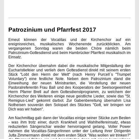
Patrozinium und Pfarrfest 2017
Erneut können der Vocalitas und der Kirchenchor auf ein
ereignisreiches, musikalisches Wochenende zurückblicken. Am
vergangenen Sonntag waren die beiden Chöre nämlich beim
Patrozinium-Gottesdienst und beim Hambrücker Pfarrfest musikalisch im
Einsatz.
Der Kirchenchor übernahm dabei die musikalische Mitgestaltung der
Eucharistiefeier und verlieh dem Gottesdienst direkt mit seinem ersten
Stück "Lobt den Herrn der Welt" (nach Henry Purcell´s "Trumpet
Voluntary") eine festliche Note. Neben dem Patrozinium stand die
Einweihung der neuen Ministranten, die Vorstellung der neuen
Pastoralreferentin Frau Ball und des Kooperators der Seelsorgeeinheit
Herrn Pfarrer Bretl auf dem Gottesdienstprogramm, zu welchem der
Kirchenchor des Weiteren einige neue geistliche Lieder, sowie das "St.
Remigius-Lied" gekonnt darbot. Zur Gabenbereitung übernahm Lisa
Notheisen souverän den Solopart des Stückes "Gott, wir bringen vor
Dich was wir haben".
Am Nachmittag gab dann der Vocalitas einige seiner Stücke zum Besten
- was ihm trotz einer, durch Krankheit und Wahlhelfereinsatz, etwas
reduzierten Sängerschar wieder hervorragend gelang. Voller Power
nahmen die Vocalitas-Sänger/innen unter der Leitung ihrer Dirigentin
Jutta Zimmermann direkt mit dem ersten Stück "Was wollen wir trinken?"