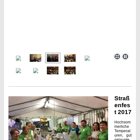
Straß
enfes
t 2017
Hochsom
merliche
Temperat
uren, gut
gelaunte