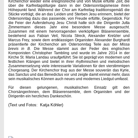
Kirchenchor wieder eine ereignisreiche und von Musik erfüllte Zeit, die
über die Karfreitagsliturgie dann in der Ostersonntagsmesse ihren
Höhepunkt fand. Während der Chor am Karfreitag traditionsgemäß die
Stücke vorträgt, die an das Leiden und Sterben Jesu erinnern, bietet der
Ostersonntag dazu das passende, von Freude erfüllte, Gegenstück. Für
die Feier der Auferstehung Jesu Christi hatte sich die Dirigentin Jutta
Zimmermann dieses Jahr eine besondere Messe ausgesucht.
Zusammen mit einem hervorragenden vierköpfigen Bläserensemble,
bestehend aus Fabian Veit, Nicola Streck, Alexander Kretzler und
Marcus Frey, sowie dem erstklassigen Organisten Alexander Burghardt
präsentierte der Kirchenchor am Ostersonntag Teile aus der
Missa
brevis in B
. Die Messe stammt aus der Feder des englischen
Komponisten Christopher Tambling und wurde im Jahre 2014 in der
Kirche St. Maria Landau uraufgeführt. Sie ist geprägt von modernen und
festlichen Klängen und bietet in ihrer rhythmischen und melodischen
Zusammensetzung viele interessante Variationen für den vierstimmigen
Chorgesang. Der Kirchenchor trug aus der Messe souverän das Kyrie,
das Sanctus und das Benedictus vor und zeigte damit einmal mehr, dass
sein musikalisches Können auch neues und modernes Liedgut umfasst.
Für diesen gelungenen, musikalischen Einsatz gilt den
Chorsänger/innen, dem Bläserensemble, dem Organisten und der
Dirigentin ein herzliches Dankeschön.
(Text und Fotos: Katja Köhler)