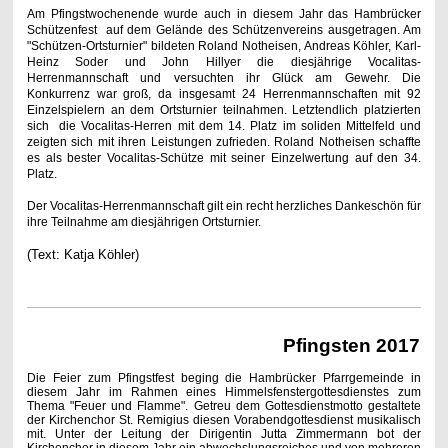
Am Pfingstwochenende wurde auch in diesem Jahr das Hambrücker
Schützenfest auf dem Gelände des Schützenvereins ausgetragen. Am
"Schützen-Ortsturnier" bildeten Roland Notheisen, Andreas Köhler, Karl-
Heinz Soder und John Hillyer die diesjährige Vocalitas-
Herrenmannschaft und versuchten ihr Glück am Gewehr. Die
Konkurrenz war groß, da insgesamt 24 Herrenmannschaften mit 92
Einzelspielern an dem Ortsturnier teilnahmen. Letztendlich platzierten
sich die Vocalitas-Herren mit dem 14. Platz im soliden Mittelfeld und
zeigten sich mit ihren Leistungen zufrieden. Roland Notheisen schaffte
es als bester Vocalitas-Schütze mit seiner Einzelwertung auf den 34.
Platz.
Der Vocalitas-Herrenmannschaft gilt ein recht herzliches Dankeschön für
ihre Teilnahme am diesjährigen Ortsturnier.
(Text: Katja Köhler)
Pfingsten 2017
Die Feier zum Pfingstfest beging die Hambrücker Pfarrgemeinde in
diesem Jahr im Rahmen eines Himmelsfenstergottesdienstes zum
Thema "Feuer und Flamme". Getreu dem Gottesdienstmotto gestaltete
der Kirchenchor St. Remigius diesen Vorabendgottesdienst musikalisch
mit. Unter der Leitung der Dirigentin Jutta Zimmermann bot der