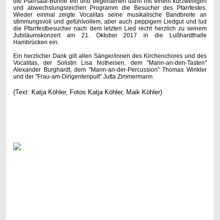
die Pfarrsaal-Bühne ein und begeisterten dann mit einem kurzweiligen
und abwechslungsreichen Programm die Besucher des Pfarrfestes.
Wieder einmal zeigte Vocalitas seine musikalische Bandbreite an
stimmungsvoll und gefühlvollem, aber auch peppigem Liedgut und lud
die Pfarrfestbesucher nach dem letzten Lied recht herzlich zu seinem
Jubiläumskonzert am 21. Oktober 2017 in die Lußhardthalle
Hambrücken ein.
Ein herzlicher Dank gilt allen Sänger/innen des Kirchenchores und des
Vocalitas, der Solistin Lisa Notheisen, dem "Mann-an-den-Tasten"
Alexander Burghardt, dem "Mann-an-der-Percussion" Thomas Winkler
und der "Frau-am-Dirigentenpult" Jutta Zimmermann.
(Text: Katja Köhler, Fotos Katja Köhler, Maik Köhler)