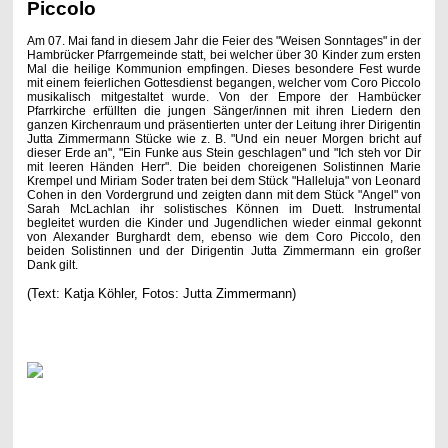
Piccolo
Am 07. Mai fand in diesem Jahr die Feier des "Weisen Sonntages" in der
Hambrücker Pfarrgemeinde statt, bei welcher über 30 Kinder zum ersten
Mal die heilige Kommunion empfingen. Dieses besondere Fest wurde
mit einem feierlichen Gottesdienst begangen, welcher vom Coro Piccolo
musikalisch mitgestaltet wurde. Von der Empore der Hambücker
Pfarrkirche erfüllten die jungen Sänger/innen mit ihren Liedern den
ganzen Kirchenraum und präsentierten unter der Leitung ihrer Dirigentin
Jutta Zimmermann Stücke wie z. B. "Und ein neuer Morgen bricht auf
dieser Erde an", "Ein Funke aus Stein geschlagen" und "Ich steh vor Dir
mit leeren Händen Herr". Die beiden choreigenen Solistinnen Marie
Krempel und Miriam Soder traten bei dem Stück "Halleluja" von Leonard
Cohen in den Vordergrund und zeigten dann mit dem Stück "Angel" von
Sarah McLachlan ihr solistisches Können im Duett. Instrumental
begleitet wurden die Kinder und Jugendlichen wieder einmal gekonnt
von Alexander Burghardt dem, ebenso wie dem Coro Piccolo, den
beiden Solistinnen und der Dirigentin Jutta Zimmermann ein großer
Dank gilt.
(Text: Katja Köhler, Fotos: Jutta Zimmermann)