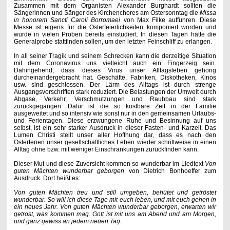
Zusammen mit dem Organisten Alexander Burghardt sollten die
Sängerinnen und Sänger des Kirchenchores am Ostersonntag die
Missa
in honorem Sancti Caroli Borromaei
von Max Filke aufführen.
Diese
Messe ist eigens für die Osterfeierlichkeiten komponiert worden und
wurde in vielen Proben bereits einstudiert. In diesen Tagen hätte die
Generalprobe stattfinden sollen, um den letzten Feinschliff zu erlangen.
In all seiner Tragik und seinem Schrecken kann die derzeitige Situation
mit dem Coronavirus uns vielleicht auch ein Fingerzeig sein.
Dahingehend, dass dieses Virus unser Alltagsleben gehörig
durcheinandergebracht hat. Geschäfte, Fabriken, Diskotheken, Kinos
usw. sind geschlossen. Der Lärm des Alltags ist durch strenge
Ausgangsvorschriften stark reduziert. Die Belastungen der Umwelt durch
Abgase, Verkehr, Verschmutzungen und Raubbau sind stark
zurückgegangen. Dafür ist die so kostbare Zeit in der Familie
ausgeweitet und so intensiv wie sonst nur in den gemeinsamen Urlaubs-
und Ferientagen. Diese erzwungene Ruhe und Besinnung auf uns
selbst, ist ein sehr starker Ausdruck in dieser Fasten- und Karzeit. Das
Lumen Christi
stellt unser aller Hoffnung dar, dass es nach den
Osterferien unser gesellschaftliches Leben wieder schrittweise in einen
Alltag ohne bzw. mit weniger Einschränkungen zurückfinden kann.
Dieser Mut und diese Zuversicht kommen so wunderbar im Liedtext
Von
guten Mächten wunderbar geborgen
von Dietrich Bonhoeffer zum
Ausdruck. Dort heißt es:
Von guten Mächten treu und still umgeben, behütet und getröstet
wunderbar. So will ich diese Tage mit euch leben, und mit euch gehen in
ein neues Jahr. Von guten Mächten wunderbar geborgen, erwarten wir
getrost, was kommen mag. Gott ist mit uns am Abend und am Morgen,
und ganz gewiss an jedem neuen Tag.