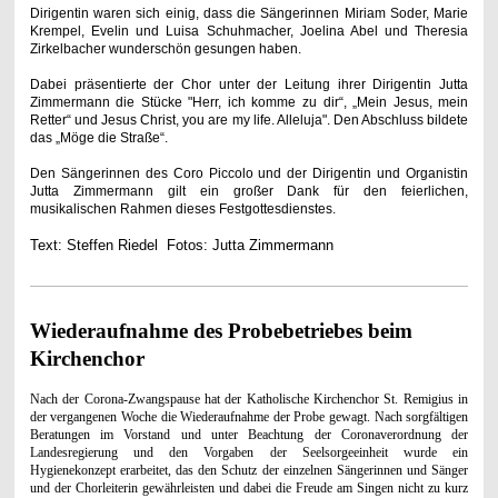
Dirigentin waren sich einig, dass die Sängerinnen Miriam Soder, Marie
Krempel, Evelin und Luisa Schuhmacher, Joelina Abel und Theresia
Zirkelbacher wunderschön gesungen haben.
Dabei präsentierte der Chor unter der Leitung ihrer Dirigentin Jutta
Zimmermann die Stücke "Herr, ich komme zu dir“, „Mein Jesus, mein
Retter“ und Jesus Christ, you are my life. Alleluja". Den Abschluss bildete
das „Möge die Straße“.
Den Sängerinnen des Coro Piccolo und der Dirigentin und Organistin
Jutta Zimmermann gilt ein großer Dank für den feierlichen,
musikalischen Rahmen dieses Festgottesdienstes.
Text: Steffen Riedel Fotos: Jutta Zimmermann
Wiederaufnahme des Probebetriebes beim
Kirchenchor
Nach der Corona-Zwangspause hat der Katholische Kirchenchor St. Remigius in
der vergangenen Woche die Wiederaufnahme der Probe gewagt. Nach sorgfältigen
Beratungen im Vorstand und unter Beachtung der Coronaverordnung der
Landesregierung und den Vorgaben der Seelsorgeeinheit wurde ein
Hygienekonzept erarbeitet, das den Schutz der einzelnen Sängerinnen und Sänger
und der Chorleiterin gewährleisten und dabei die Freude am Singen nicht zu kurz