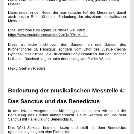
Lamm Gottes, du nimmst hinweg die Sünde der Welt, gib uns deinen
Frieden.
Damit endet in der Regel der musikalische Teil der Messe und damit
auch unsere Reihe über die Bedeutung der einzelnen musikalischen
Messteile.
Eine Hörprobe zum Agnus Dei finden Sie unter:
https://www.youtube.com/watch?v=RaR7ruMt_8o
Diese ist leider nicht von den Sängerinnen und Sänger des
Kirchenchores St. Remigius, sondern vom
Chor des Justus-Knecht-
Gymnasiums Bruchsal, die Bruchsaler Schlossspatzen und der Chor der
Hofkirche Bruchsal singen unter der Leitung von Patrick Wippel.
(Text: Steffen Riedel)
Bedeutung der musikalischen Messteile 4:
Das Sanctus und das Benedictus
In der letzten Ausgabe des Mitteilungsblattes haben wir Ihnen die
Bedeutung des Credos nähergebracht. Heute wenden wir uns dem
Sanctus mit Halleluja und Benedictus zu.
Das Wort
Sanctus
bedeutet
heilig
und stellt mit dem Benedictus
(gepriesen, gesegnet) eine Einheit dar.