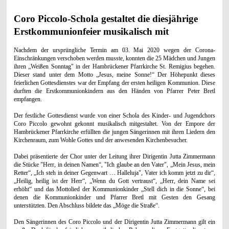
Coro Piccolo-Schola gestaltet die diesjährige
Erstkommunionfeier musikalisch mit
Nachdem der ursprüngliche Termin am 03. Mai 2020 wegen der Corona-
Einschränkungen verschoben werden musste, konnten die 25 Mädchen und Jungen
ihren „Weißen Sonntag" in der Hambrückener Pfarrkirche St. Remigius begehen.
Dieser stand unter dem Motto „Jesus, meine Sonne!“ Der Höhepunkt dieses
feierlichen Gottesdienstes war der Empfang der ersten heiligen Kommunion. Diese
durften die Erstkommunionkindern aus den Händen von Pfarrer Peter Bretl
empfangen.
Der festliche Gottesdienst wurde von einer Schola des Kinder- und Jugendchors
Coro Piccolo gewohnt gekonnt musikalisch mitgestaltet. Von der Empore der
Hambrückener Pfarrkirche erfüllten die jungen Sängerinnen mit ihren Liedern den
Kirchenraum, zum Wohle Gottes und der anwesenden Kirchenbesucher.
Dabei präsentierte der Chor unter der Leitung ihrer Dirigentin Jutta Zimmermann
die Stücke "Herr, in deinen Namen“, "Ich glaube an den Vater", „Mein Jesus, mein
Retter“, „Ich steh in deiner Gegenwart … Halleluja", Vater ich komm jetzt zu dir“,
„Heilig, heilig ist der Herr“, „Wenn du Gott vertraust“, „Herr, dein Name sei
erhöht“ und das Mottolied der Kommunionkinder „Stell dich in die Sonne“, bei
denen die Kommunionkinder und Pfarrer Bretl mit Gesten den Gesang
unterstützten. Den Abschluss bildete das „Möge die Straße“.
Den Sängerinnen des Coro Piccolo und der Dirigentin Jutta Zimmermann gilt ein