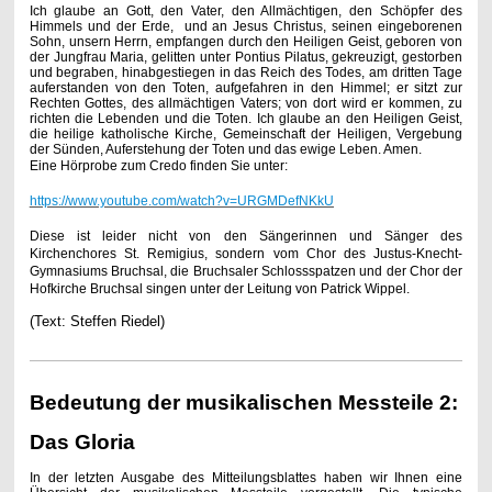
Ich glaube an Gott, den Vater, den Allmächtigen, den Schöpfer des
Himmels und der Erde, und an Jesus Christus, seinen eingeborenen
Sohn, unsern Herrn, empfangen durch den Heiligen Geist, geboren von
der Jungfrau Maria, gelitten unter Pontius Pilatus, gekreuzigt, gestorben
und begraben, hinabgestiegen in das Reich des Todes, am dritten Tage
auferstanden von den Toten, aufgefahren in den Himmel; er sitzt zur
Rechten Gottes, des allmächtigen Vaters; von dort wird er kommen, zu
richten die Lebenden und die Toten. Ich glaube an den Heiligen Geist,
die heilige katholische Kirche, Gemeinschaft der Heiligen, Vergebung
der Sünden, Auferstehung der Toten und das ewige Leben. Amen.
Eine Hörprobe zum Credo finden Sie unter:
https://www.youtube.com/watch?v=URGMDefNKkU
Diese ist leider nicht von den Sängerinnen und Sänger des
Kirchenchores St. Remigius, sondern vom
Chor des Justus-Knecht-
Gymnasiums Bruchsal, die Bruchsaler Schlossspatzen und der Chor der
Hofkirche Bruchsal singen unter der Leitung von Patrick Wippel.
(Text: Steffen Riedel)
Bedeutung der musikalischen Messteile 2:
Das Gloria
In der letzten Ausgabe des Mitteilungsblattes haben wir Ihnen eine