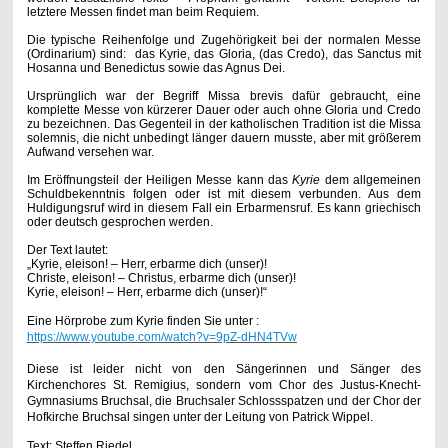
letztere Messen findet man beim Requiem.
Die typische Reihenfolge und Zugehörigkeit
bei der normalen Messe
(Ordinarium) sind: das Kyrie, das Gloria, (das Credo), das Sanctus mit
Hosanna und Benedictus sowie das Agnus Dei.
Ursprünglich war der Begriff Missa brevis dafür gebraucht, eine
komplette Messe von kürzerer Dauer oder auch ohne Gloria und Credo
zu bezeichnen. Das Gegenteil in der katholischen Tradition ist die Missa
solemnis, die nicht unbedingt länger dauern musste, aber mit größerem
Aufwand versehen war.
Im Eröffnungsteil der Heiligen Messe kann das
Kyrie
dem allgemeinen
Schuldbekenntnis folgen oder ist mit diesem verbunden. Aus dem
Huldigungsruf wird in diesem Fall ein Erbarmensruf. Es kann griechisch
oder deutsch gesprochen werden.
Der Text lautet:
„Kyrie, eleison! – Herr, erbarme dich (unser)!
Christe, eleison! – Christus, erbarme dich (unser)!
Kyrie, eleison! – Herr, erbarme dich (unser)!“
Eine Hörprobe zum Kyrie finden Sie unter :
https://www.youtube.com/watch?v=9pZ-dHN4TVw
Diese ist leider nicht von den Sängerinnen und Sänger des
Kirchenchores St. Remigius, sondern vom
Chor des Justus-Knecht-
Gymnasiums Bruchsal, die Bruchsaler Schlossspatzen und der Chor der
Hofkirche Bruchsal singen unter der Leitung von Patrick Wippel.
Text: Steffen Riedel