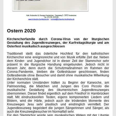
Ostern 2020
Kirchenchorfamilie durch Corona-Virus von der liturgischen
Gestaltung des Jugendkreuzweges, der Karfreitagsliturgie und am
Osterfest musikalisch ausgeschlossen
Traditionell stellt das österliche Hochfest für den katholischen
Kirchenchor eine ereignisreiche und von Musik erfüllte Zeit dar. Neben
dem Kinder- und Jugendchor ist in dieser Zeit der Stammchor sehr
präsent in die liturgische Handlung eingebunden. Jedoch nicht in
diesem Jahr, denn durch die Schutzmaßnahmen im Rahmen der
Corona-Pandemie, bleiben die Gotteshäuser geschlossen, finden
Gottesdienste ohne Besucher und damit ohne musikalische Mitwirkung
der Kirchenchöre statt.
Unter normalen Umständen hätten zu Beginn der Karwoche, am
Palmsonntag, die Mädchen und Jungen des Coro Piccolo die
musikalische Gestaltung des ökumenischen Jugendkreuzweges
übernommen. Dieser findet eigentlich auf dem Friedhof in Hambrücken
statt. Mit eindrucksvollen Texten, eigens komponierten Liedern und
Bildern, wird die Härte, jedoch auch die tröstenden Momente des
Kreuzweges Jesu sehr plastisch und eindringlich vermittelt. Der
Jugendkreuzweg begeistert die jungen Sängerinnen und Sänger, als
auch die Kreuzwegbesucher im Normalfall sehr.
Für den Stammchor würde sein musikalisches Wirken mit der Liturgie