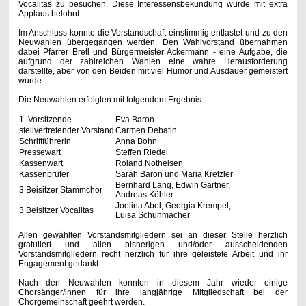
Vocalitas zu besuchen. Diese Interessensbekundung wurde mit extra
Applaus belohnt.
Im Anschluss konnte die Vorstandschaft einstimmig entlastet und zu den
Neuwahlen übergegangen werden. Den Wahlvorstand übernahmen
dabei Pfarrer Bretl und Bürgermeister Ackermann - eine Aufgabe, die
aufgrund der zahlreichen Wahlen eine wahre Herausforderung
darstellte, aber von den Beiden mit viel Humor und Ausdauer gemeistert
wurde.
Die Neuwahlen erfolgten mit folgendem Ergebnis:
1. Vorsitzende
Eva Baron
stellvertretender Vorstand
Carmen Debatin
Schriftführerin
Anna Bohn
Pressewart
Steffen Riedel
Kassenwart
Roland Notheisen
Kassenprüfer
Sarah Baron und Maria Kretzler
Bernhard Lang, Edwin Gärtner,
3 Beisitzer Stammchor
Andreas Köhler
Joelina Abel, Georgia Krempel,
3 Beisitzer Vocalitas
Luisa Schuhmacher
Allen gewählten Vorstandsmitgliedern sei an dieser Stelle herzlich
gratuliert und allen bisherigen und/oder ausscheidenden
Vorstandsmitgliedern recht herzlich für ihre geleistete Arbeit und ihr
Engagement gedankt.
Nach den Neuwahlen konnten in diesem Jahr wieder einige
Chorsänger/innen für ihre langjährige Mitgliedschaft bei der
Chorgemeinschaft geehrt werden.