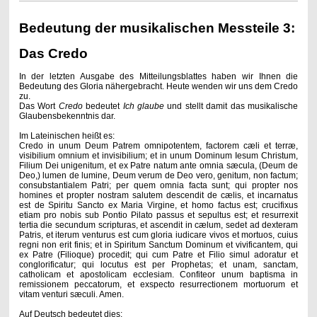
Bedeutung der musikalischen Messteile 3:
Das Credo
In der letzten Ausgabe des Mitteilungsblattes haben wir Ihnen die
Bedeutung des Gloria nähergebracht. Heute wenden wir uns dem Credo
zu.
Das Wort
Credo
bedeutet
Ich glaube
und stellt damit das musikalische
Glaubensbekenntnis dar.
Im Lateinischen heißt es:
Credo in unum Deum Patrem omnipotentem, factorem cæli et terræ,
visibilium omnium et invisibilium; et in unum Dominum Iesum Christum,
Filium Dei unigenitum, et ex Patre natum ante omnia sæcula, (Deum de
Deo,) lumen de lumine, Deum verum de Deo vero, genitum, non factum;
consubstantialem Patri; per quem omnia facta sunt; qui propter nos
homines et propter nostram salutem descendit de cælis, et incarnatus
est de Spiritu Sancto ex Maria Virgine, et homo factus est; crucifixus
etiam pro nobis sub Pontio Pilato passus et sepultus est; et resurrexit
tertia die secundum scripturas, et ascendit in cælum, sedet ad dexteram
Patris, et iterum venturus est cum gloria iudicare vivos et mortuos, cuius
regni non erit finis; et in Spiritum Sanctum Dominum et vivificantem, qui
ex Patre (Filioque) procedit; qui cum Patre et Filio simul adoratur et
conglorificatur; qui locutus est per Prophetas; et unam, sanctam,
catholicam et apostolicam ecclesiam.
Confiteor unum baptisma in
remissionem peccatorum, et exspecto resurrectionem mortuorum et
vitam venturi sæculi. Amen.
Auf Deutsch bedeutet dies: