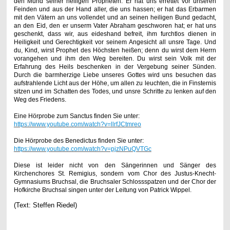
den Mund seiner heiligen Propheten. Er hat uns errettet vor unseren
Feinden und aus der Hand aller, die uns hassen; er hat das Erbarmen
mit den Vätern an uns vollendet und an seinen heiligen Bund gedacht,
an den Eid, den er unserm Vater Abraham geschworen hat; er hat uns
geschenkt, dass wir, aus eideshand befreit, ihm furchtlos dienen in
Heiligkeit und Gerechtigkeit vor seinem Angesicht all unsre Tage. Und
du, Kind, wirst Prophet des Höchsten heißen; denn du wirst dem Herrn
vorangehen und ihm den Weg bereiten. Du wirst sein Volk mit der
Erfahrung des Heils beschenken in der Vergebung seiner Sünden.
Durch die barmherzige Liebe unseres Gottes wird uns besuchen das
aufstrahlende Licht aus der Höhe, um allen zu leuchten, die in Finsternis
sitzen und im Schatten des Todes, und unsre Schritte zu lenken auf den
Weg des Friedens.
Eine Hörprobe zum Sanctus finden Sie unter:
https://www.youtube.com/watch?v=llrfJCtmreo
Die Hörprobe des Benedictus finden Sie unter:
https://www.youtube.com/watch?v=pjzNPuQVTGc
Diese ist leider nicht von den Sängerinnen und Sänger des
Kirchenchores St. Remigius, sondern vom
Chor des Justus-Knecht-
Gymnasiums Bruchsal, die Bruchsaler Schlossspatzen und der Chor der
Hofkirche Bruchsal singen unter der Leitung von Patrick Wippel.
(Text: Steffen Riedel)