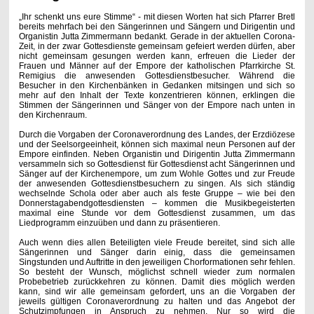
„Ihr schenkt uns eure Stimme“ - mit diesen Worten hat sich Pfarrer Bretl
bereits mehrfach bei den Sängerinnen und Sängern und Dirigentin und
Organistin Jutta Zimmermann bedankt. Gerade in der aktuellen Corona-
Zeit, in der zwar Gottesdienste gemeinsam gefeiert werden dürfen, aber
nicht gemeinsam gesungen werden kann, erfreuen die Lieder der
Frauen und Männer auf der Empore der katholischen Pfarrkirche St.
Remigius die anwesenden Gottesdienstbesucher. Während die
Besucher in den Kirchenbänken in Gedanken mitsingen und sich so
mehr auf den Inhalt der Texte konzentrieren können, erklingen die
Stimmen der Sängerinnen und Sänger von der Empore nach unten in
den Kirchenraum.
Durch die Vorgaben der Coronaverordnung des Landes, der Erzdiözese
und der Seelsorgeeinheit, können sich maximal neun Personen auf der
Empore einfinden. Neben Organistin und Dirigentin Jutta Zimmermann
versammeln sich so Gottesdienst für Gottesdienst acht Sängerinnen und
Sänger auf der Kirchenempore, um zum Wohle Gottes und zur Freude
der anwesenden Gottesdienstbesuchern zu singen. Als sich ständig
wechselnde Schola oder aber auch als feste Gruppe – wie bei den
Donnerstagabendgottesdiensten – kommen die Musikbegeisterten
maximal eine Stunde vor dem Gottesdienst zusammen, um das
Liedprogramm einzuüben und dann zu präsentieren.
Auch wenn dies allen Beteiligten viele Freude bereitet, sind sich alle
Sängerinnen und Sänger darin einig, dass die gemeinsamen
Singstunden und Auftritte in den jeweiligen Chorformationen sehr fehlen.
So besteht der Wunsch, möglichst schnell wieder zum normalen
Probebetrieb zurückkehren zu können. Damit dies möglich werden
kann, sind wir alle gemeinsam gefordert, uns an die Vorgaben der
jeweils gültigen Coronaverordnung zu halten und das Angebot der
Schutzimpfungen in Anspruch zu nehmen. Nur so wird die