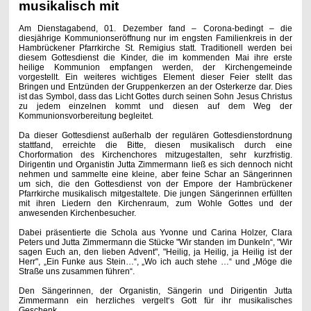
musikalisch mit
Am Dienstagabend, 01. Dezember fand – Corona-bedingt – die
diesjährige Kommunionseröffnung nur im engsten Familienkreis in der
Hambrückener Pfarrkirche St. Remigius statt. Traditionell werden bei
diesem Gottesdienst die Kinder, die im kommenden Mai ihre erste
heilige Kommunion empfangen werden, der Kirchengemeinde
vorgestellt. Ein weiteres wichtiges Element dieser Feier stellt das
Bringen und Entzünden der Gruppenkerzen an der Osterkerze dar. Dies
ist das Symbol, dass das Licht Gottes durch seinen Sohn Jesus Christus
zu jedem einzelnen kommt und diesen auf dem Weg der
Kommunionsvorbereitung begleitet.
Da dieser Gottesdienst außerhalb der regulären Gottesdienstordnung
stattfand, erreichte die Bitte, diesen musikalisch durch eine
Chorformation des Kirchenchores mitzugestalten, sehr kurzfristig.
Dirigentin und Organistin Jutta Zimmermann ließ es sich dennoch nicht
nehmen und sammelte eine kleine, aber feine Schar an Sängerinnen
um sich, die den Gottesdienst von der Empore der Hambrückener
Pfarrkirche musikalisch mitgestaltete. Die jungen Sängerinnen erfüllten
mit ihren Liedern den Kirchenraum, zum Wohle Gottes und der
anwesenden Kirchenbesucher.
Dabei präsentierte die Schola aus Yvonne und Carina Holzer, Clara
Peters und Jutta Zimmermann die Stücke "Wir standen im Dunkeln“, "Wir
sagen Euch an, den lieben Advent", "Heilig, ja Heilig, ja Heilig ist der
Herr", „Ein Funke aus Stein…“, „Wo ich auch stehe …“ und „Möge die
Straße uns zusammen führen“.
Den Sängerinnen, der Organistin, Sängerin und Dirigentin Jutta
Zimmermann ein herzliches vergelt‘s Gott für ihr musikalisches
Geschenk.