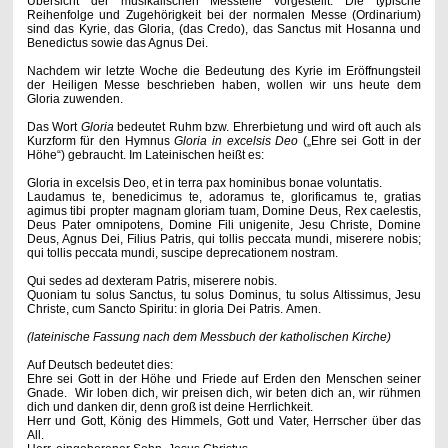
Übersicht der musikalischen Messteile vorgestellt.
Die typische
Reihenfolge und Zugehörigkeit
bei der normalen Messe (Ordinarium)
sind das Kyrie, das Gloria, (das Credo), das Sanctus mit Hosanna und
Benedictus sowie das Agnus Dei.
Nachdem wir letzte Woche die Bedeutung des Kyrie im Eröffnungsteil
der Heiligen Messe beschrieben haben, wollen wir uns heute dem
Gloria zuwenden.
Das Wort
Gloria
bedeutet Ruhm bzw. Ehrerbietung und wird oft auch als
Kurzform für den Hymnus
Gloria in excelsis Deo
(„Ehre sei Gott in der
Höhe“) gebraucht. Im Lateinischen heißt es:
Gloria in excelsis Deo, et in terra pax hominibus bonae voluntatis.
Laudamus te, benedicimus te, adoramus te, glorificamus te, gratias
agimus tibi propter magnam gloriam tuam, Domine Deus, Rex caelestis,
Deus Pater omnipotens, Domine Fili unigenite, Jesu Christe, Domine
Deus, Agnus Dei, Filius Patris, qui tollis peccata mundi, miserere nobis;
qui tollis peccata mundi, suscipe deprecationem nostram.
Qui sedes ad dexteram Patris, miserere nobis.
Quoniam tu solus Sanctus, tu solus Dominus, tu solus Altissimus, Jesu
Christe, cum Sancto Spiritu: in gloria Dei Patris.
Amen.
(lateinische Fassung nach dem Messbuch der katholischen Kirche)
Auf Deutsch bedeutet dies:
Ehre sei Gott in der Höhe und Friede auf Erden den Menschen seiner
Gnade. Wir loben dich, wir preisen dich, wir beten dich an, wir rühmen
dich und danken dir, denn groß ist deine Herrlichkeit.
Herr und Gott, König des Himmels, Gott und Vater, Herrscher über das
All.