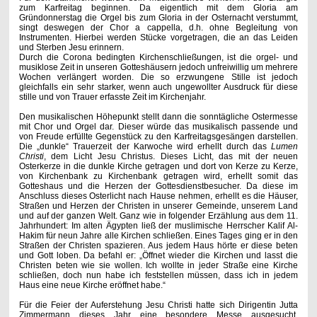
zum Karfreitag beginnen. Da eigentlich mit dem Gloria am
Gründonnerstag die Orgel bis zum Gloria in der Osternacht verstummt,
singt deswegen der Chor a cappella, d.h. ohne Begleitung von
Instrumenten. Hierbei werden Stücke vorgetragen, die an das Leiden
und Sterben Jesu erinnern.
Durch die Corona bedingten Kirchenschließungen, ist die orgel- und
musiklose Zeit in unseren Gotteshäusern jedoch unfreiwillig um mehrere
Wochen verlängert worden. Die so erzwungene Stille ist jedoch
gleichfalls ein sehr starker, wenn auch ungewollter Ausdruck für diese
stille und von Trauer erfasste Zeit im Kirchenjahr.
Den musikalischen Höhepunkt stellt dann die sonntägliche Ostermesse
mit Chor und Orgel dar. Dieser würde das musikalisch passende und
von Freude erfüllte Gegenstück zu den Karfreitagsgesängen darstellen.
Die „dunkle“ Trauerzeit der Karwoche wird erhellt durch das
Lumen
Christi
, dem Licht Jesu Christus. Dieses Licht, das mit der neuen
Osterkerze in die dunkle Kirche getragen und dort von Kerze zu Kerze,
von Kirchenbank zu Kirchenbank getragen wird, erhellt somit das
Gotteshaus und die Herzen der Gottesdienstbesucher. Da diese im
Anschluss dieses Osterlicht nach Hause nehmen, erhellt es die Häuser,
Straßen und Herzen der Christen in unserer Gemeinde, unserem Land
und auf der ganzen Welt. Ganz wie in folgender Erzählung aus dem 11.
Jahrhundert: Im alten Ägypten ließ der muslimische Herrscher Kalif Al-
Hakim für neun Jahre alle Kirchen schließen. Eines Tages ging er in den
Straßen der Christen spazieren. Aus jedem Haus hörte er diese beten
und Gott loben. Da befahl er: „Öffnet wieder die Kirchen und lasst die
Christen beten wie sie wollen. Ich wollte in jeder Straße eine Kirche
schließen, doch nun habe ich feststellen müssen, dass ich in jedem
Haus eine neue Kirche eröffnet habe.“
Für die Feier der Auferstehung Jesu Christi hatte sich Dirigentin Jutta
Zimmermann dieses Jahr eine besondere Messe ausgesucht.