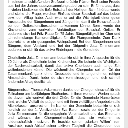
In seinem anschließenden Grußwort drückte Pfarrer Bretl seine Freude
aus, bei der Jahreshauptversammlung dabei zu sein. Er führte aus, dass
in vielen Liedtexten die tiefe Botschaft der Heiligen Schrift hörbar werde
und stellte die Frage, welchen Einfluss diese Botschaft auf das Leben
bzw. den Alltag habe. Auch wies er auf die Wichtigkeit einer guten
Aussprache der Sängerinnen und Sänger hin, damit die Botschaft auch
bei den Gottesdienstbesuchern ankommen könne. Somit werde der
Kirchenchor zum wertvollen Verkündiger der Botschaft Gottes. Er
bedankte sich bei Fritz Raab für 75 Jahre Sängertätigkeit im Chor und
jahrzehntelange Kantorentätigkeit für die Pfarrgemeinde. Zum Dank
überreichte er ein gesegnetes Weinpräsent. Bei den Sängerinnen und
Sängern, dem Vorstand und bei der Dirigentin Jutta Zimmermann
bedankte er sich für das aktive Einbringen in die Gemeinde.
Chorleiterin Jutta Zimmermann bedankte sich in ihrer Ansprache für die
20 Jahre als Chorleiterin beim Kirchenchor. Sie betonte die Wichtigkeit
der Nachwuchsarbeit, damit das aktive Chorleben auch lange Zeit
weiterbestehen könne. Die wöchentliche Chorprobe sei ein Ort der
Zusammenkunft ganz ohne Dresscode und in angenehmer, ruhiger
Atmosphäre. Damit hebe sie sich vom stressigen und sich schnell
ändernder Alltag deutlich ab.
Bürgermeister Thomas Ackermann dankte der Chorgemeinschaft für die
Teilnahme am letztjährigen Straßenfest. In ihren weiteren Worten sprach
sie davon, wie wertvoll die drei Chöre für die Gemeinde Hambrücken
sind, welche Vielfalt sie prägen und mit ihren vielfältigen Angeboten alle
Altersklassen ansprechen. Im Namen der Gemeinde bedankte er sich
herzlich bei der 1. Vorsitzenden Eva Baron, sowie bei der Dirigentin
Jutta Zimmermann für die engagierte Vereinsarbeit und das Ehrenamt
und wünscht der Chorgemeinschaft, dass sie weiterhin so
leidenschaftlich musiziert. Er brachte seinen „starken Willen“ zum
Ausdruck, nach Ablauf seiner aktiven Tätigkeit die Chorproben des