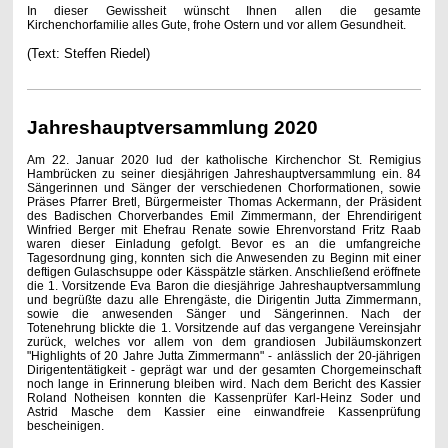
In dieser Gewissheit wünscht Ihnen allen die gesamte
Kirchenchorfamilie alles Gute, frohe Ostern und vor allem Gesundheit.
(Text: Steffen Riedel)
Jahreshauptversammlung 2020
Am 22. Januar 2020 lud der katholische Kirchenchor St. Remigius
Hambrücken zu seiner diesjährigen Jahreshauptversammlung ein. 84
Sängerinnen und Sänger der verschiedenen Chorformationen, sowie
Präses Pfarrer Bretl, Bürgermeister Thomas Ackermann, der Präsident
des Badischen Chorverbandes Emil Zimmermann, der Ehrendirigent
Winfried Berger mit Ehefrau Renate sowie Ehrenvorstand Fritz Raab
waren dieser Einladung gefolgt. Bevor es an die umfangreiche
Tagesordnung ging, konnten sich die Anwesenden zu Beginn mit einer
deftigen Gulaschsuppe oder Kässpätzle stärken. Anschließend eröffnete
die 1. Vorsitzende Eva Baron die diesjährige Jahreshauptversammlung
und begrüßte dazu alle Ehrengäste, die Dirigentin Jutta Zimmermann,
sowie die anwesenden Sänger und Sängerinnen. Nach der
Totenehrung blickte die 1. Vorsitzende auf das vergangene Vereinsjahr
zurück, welches vor allem von dem grandiosen Jubiläumskonzert
"Highlights of 20 Jahre Jutta Zimmermann" - anlässlich der 20-jährigen
Dirigententätigkeit - geprägt war und der gesamten Chorgemeinschaft
noch lange in Erinnerung bleiben wird. Nach dem Bericht des Kassier
Roland Notheisen konnten die Kassenprüfer Karl-Heinz Soder und
Astrid Masche dem Kassier eine einwandfreie Kassenprüfung
bescheinigen.