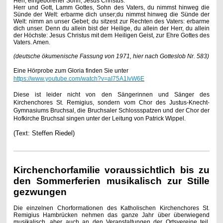
Herr, eingeborener Sohn, Jesus Christus.
Herr und Gott, Lamm Gottes, Sohn des Vaters, du nimmst hinweg die
Sünde der Welt: erbarme dich unser;du nimmst hinweg die Sünde der
Welt: nimm an unser Gebet; du sitzest zur Rechten des Vaters: erbarme
dich unser. Denn du allein bist der Heilige, du allein der Herr, du allein
der Höchste: Jesus Christus mit dem Heiligen Geist, zur Ehre Gottes des
Vaters. Amen.
(deutsche ökumenische Fassung von 1971, hier nach Gotteslob Nr. 583)
Eine Hörprobe zum Gloria finden Sie unter
https://www.youtube.com/watch?v=aI75A1IvW6E
Diese ist leider nicht von den Sängerinnen und Sänger des
Kirchenchores St. Remigius, sondern vom
Chor des Justus-Knecht-
Gymnasiums Bruchsal, die Bruchsaler Schlossspatzen und der Chor der
Hofkirche Bruchsal singen unter der Leitung von Patrick Wippel.
(Text: Steffen Riedel)
Kirchenchorfamilie voraussichtlich bis zu
den Sommerferien musikalisch zur Stille
gezwungen
Die einzelnen Chorformationen des Katholischen Kirchenchores St.
Remigius Hambrücken nehmen das ganze Jahr über überwiegend
musikalisch, aber auch an den Veranstaltungen der Ortsvereine teil.