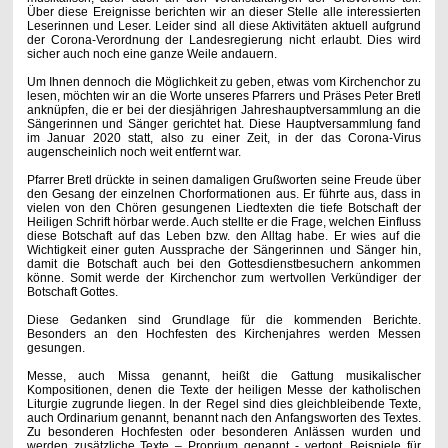
Über diese Ereignisse berichten wir an dieser Stelle alle interessierten
Leserinnen und Leser. Leider sind all diese Aktivitäten aktuell aufgrund
der Corona-Verordnung der Landesregierung nicht erlaubt. Dies wird
sicher auch noch eine ganze Weile andauern.
Um Ihnen dennoch die Möglichkeit zu geben, etwas vom Kirchenchor zu
lesen, möchten wir an die Worte unseres Pfarrers und Präses Peter Bretl
anknüpfen, die er bei der diesjährigen Jahreshauptversammlung an die
Sängerinnen und Sänger gerichtet hat. Diese Hauptversammlung fand
im Januar 2020 statt, also zu einer Zeit, in der das Corona-Virus
augenscheinlich noch weit entfernt war.
Pfarrer Bretl drückte in seinen damaligen Grußworten seine Freude über
den Gesang der einzelnen Chorformationen aus. Er führte aus, dass in
vielen von den Chören gesungenen Liedtexten die tiefe Botschaft der
Heiligen Schrift hörbar werde. Auch stellte er die Frage, welchen Einfluss
diese Botschaft auf das Leben bzw. den Alltag habe. Er wies auf die
Wichtigkeit einer guten Aussprache der Sängerinnen und Sänger hin,
damit die Botschaft auch bei den Gottesdienstbesuchern ankommen
könne. Somit werde der Kirchenchor zum wertvollen Verkündiger der
Botschaft Gottes.
Diese Gedanken sind Grundlage für die kommenden Berichte.
Besonders an den Hochfesten des Kirchenjahres werden Messen
gesungen.
Messe, auch Missa genannt, heißt die
Gattung musikalischer
Kompositionen, denen die Texte der heiligen Messe der katholischen
Liturgie zugrunde liegen. In der Regel sind dies gleichbleibende Texte,
auch Ordinarium genannt, benannt nach
den Anfangsworten des Textes
.
Zu besonderen Hochfesten oder besonderen Anlässen wurden und
werden zusätzliche Texte – Proprium genannt - vertont. Beispiele für