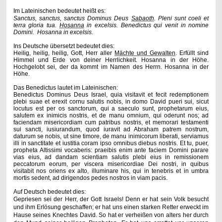
Im Lateinischen bedeutet heißt es:
Sanctus, sanctus, sanctus Dominus Deus
Sabaoth
. Pleni sunt coeli et
terra gloria tua.
Hosanna
in excelsis.
Benedictus qui venit in nomine
Domini. Hosanna in excelsis.
Ins Deutsche übersetzt bedeutet dies:
Heilig, heilig, heilig, Gott, Herr aller
Mächte und Gewalten
. Erfüllt sind
Himmel und Erde von deiner Herrlichkeit. Hosanna in der Höhe.
Hochgelobt sei, der da kommt im Namen des Herrn. Hosanna in der
Höhe.
Das Benedictus lautet im Lateinischen:
Benedictus Dominus Deus Israel, quia visitavit et fecit redemptionem
plebi suae et erexit cornu salutis nobis, in domo David pueri sui, sicut
locutus est per os sanctorum, qui a saeculo sunt, prophetarum eius,
salutem ex inimicis nostris, et de manu omnium, qui oderunt nos; ad
faciendam misericordiam cum patribus nostris, et memorari testamenti
sui sancti, iusiurandum, quod iuravit ad Abraham patrem nostrum,
daturum se nobis, ut sine timore, de manu inimicorum liberati, serviamus
illi in sanctitate et iustitia coram ipso omnibus diebus nostris.
Et tu, puer,
propheta Altissimi vocaberis: praeibis enim ante faciem Domini parare
vias eius, ad dandam scientiam salutis plebi eius in remissionem
peccatorum eorum, per viscera misericordiae Dei nostri, in quibus
visitabit nos oriens ex alto, illuminare his, qui in tenebris et in umbra
mortis sedent, ad dirigendos pedes nostros in viam pacis.
Auf Deutsch bedeutet dies:
Gepriesen sei der Herr, der Gott Israels! Denn er hat sein Volk besucht
und ihm Erlösung geschaffen; er hat uns einen starken Retter erweckt im
Hause seines Knechtes David. So hat er verheißen von alters her durch