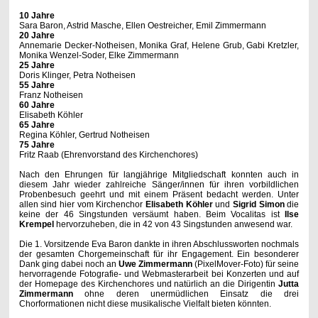
10 Jahre
Sara Baron, Astrid Masche, Ellen Oestreicher, Emil Zimmermann
20 Jahre
Annemarie Decker-Notheisen, Monika Graf, Helene Grub, Gabi Kretzler,
Monika Wenzel-Soder, Elke Zimmermann
25 Jahre
Doris Klinger, Petra Notheisen
55 Jahre
Franz Notheisen
60 Jahre
Elisabeth Köhler
65 Jahre
Regina Köhler, Gertrud Notheisen
75 Jahre
Fritz Raab (Ehrenvorstand des Kirchenchores)
Nach den Ehrungen für langjährige Mitgliedschaft konnten auch in
diesem Jahr wieder zahlreiche Sänger/innen für ihren vorbildlichen
Probenbesuch geehrt und mit einem Präsent bedacht werden. Unter
allen sind hier vom Kirchenchor
Elisabeth Köhler
und
Sigrid Simon
die
keine der 46 Singstunden versäumt haben. Beim Vocalitas ist
Ilse
Krempel
hervorzuheben, die in 42 von 43 Singstunden anwesend war
.
Die 1. Vorsitzende Eva Baron dankte in ihren Abschlussworten nochmals
der gesamten Chorgemeinschaft für ihr Engagement. Ein besonderer
Dank ging dabei noch an
Uwe Zimmermann
(PixelMover-Foto) für seine
hervorragende Fotografie- und Webmasterarbeit bei Konzerten und auf
der Homepage des Kirchenchores und natürlich an die Dirigentin
Jutta
Zimmermann
ohne deren unermüdlichen Einsatz die drei
Chorformationen nicht diese musikalische Vielfalt bieten könnten.